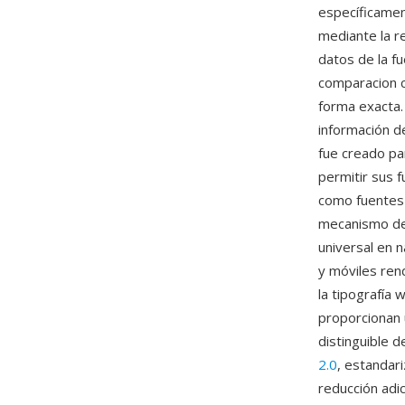
específicamen
mediante la r
datos de la f
comparacion c
forma exacta.
información de
fue creado par
permitir sus 
como fuentes 
mecanismo de 
universal en
y móviles ren
la tipografía 
proporcionan 
distinguible 
2.0
, estandar
reducción adi