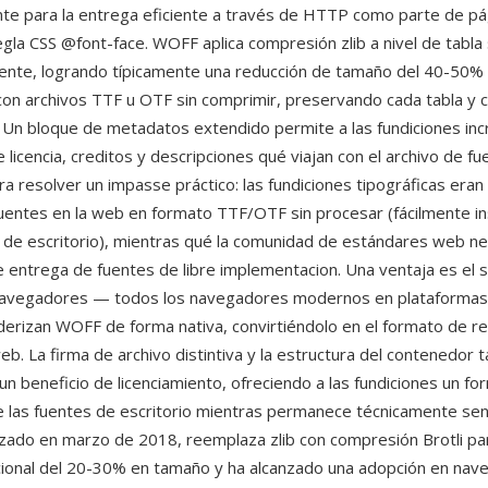
te para la entrega eficiente a través de HTTP como parte de p
egla CSS @font-face. WOFF aplica compresión zlib a nivel de tabla
uente, logrando típicamente una reducción de tamaño del 40-50%
on archivos TTF u OTF sin comprimir, preservando cada tabla y c
 Un bloque de metadatos extendido permite a las fundiciones inc
 licencia, creditos y descripciones qué viajan con el archivo de 
a resolver un impasse práctico: las fundiciones tipográficas eran 
fuentes en la web en formato TTF/OTF sin procesar (fácilmente in
de escritorio), mientras qué la comunidad de estándares web ne
entrega de fuentes de libre implementacion. Una ventaja es el 
 navegadores — todos los navegadores modernos en plataformas 
derizan WOFF de forma nativa, convirtiéndolo en el formato de re
web. La firma de archivo distintiva y la estructura del contenedor 
un beneficio de licenciamiento, ofreciendo a las fundiciones un fo
de las fuentes de escritorio mientras permanece técnicamente senc
izado en marzo de 2018, reemplaza zlib con compresión Brotli pa
cional del 20-30% en tamaño y ha alcanzado una adopción en na