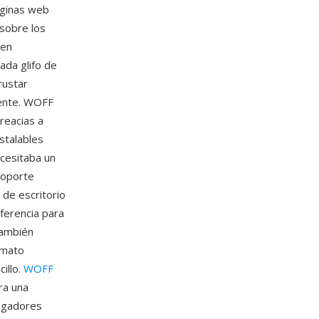
áginas web
 sobre los
 en
ada glifo de
rustar
fuente. WOFF
reacias a
stalables
cesitaba un
soporte
de escritorio
ferencia para
también
rmato
illo.
WOFF
ra una
vegadores