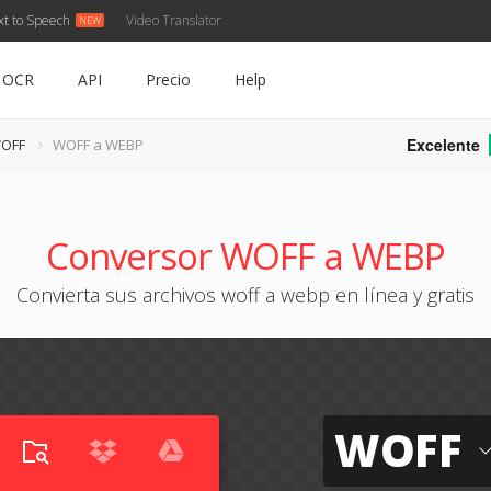
xt to Speech
Video Translator
OCR
API
Precio
Help
Excelente
WOFF
WOFF a WEBP
Conversor WOFF a WEBP
Convierta sus archivos woff a webp en línea y gratis
WOFF