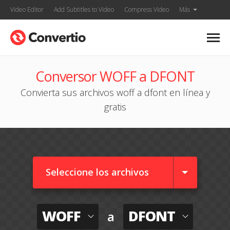
Video Editor
Add Subtitles to Video
Compress Video
Más
Conversor WOFF a DFONT
Convierta sus archivos woff a dfont en línea y
gratis
Seleccione los archivos
WOFF
DFONT
a