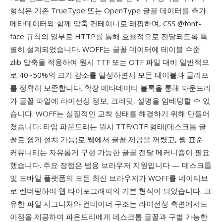
형식은 기존 TrueType 또는 OpenType 글꼴 데이터를 추가
메타데이터와 함께 압축 컨테이너로 래핑하며, CSS @font-
face 규칙의 일부로 HTTP를 통해 효율적으로 전달되도록 특
별히 설계되었습니다. WOFF는 글꼴 데이터에 테이블 수준
zlib 압축을 적용하여 원시 TTF 또는 OTF 파일 대비 일반적으
로 40~50%의 크기 감소를 달성하면서 모든 테이블과 글리프
를 정확히 보존합니다. 확장 메타데이터 블록을 통해 파운드리
가 글꼴 파일에 라이선싱 정보, 크레딧, 설명을 임베딩할 수 있
습니다. WOFF는 실질적인 교착 상태를 해결하기 위해 만들어
졌습니다. 타입 파운드리는 원시 TTF/OTF 형태(데스크톱 글
꼴로 쉽게 설치 가능)로 웹에서 글꼴 제공을 꺼렸고, 웹 표준
커뮤니티는 자유롭게 구현 가능한 글꼴 전달 메커니즘이 필요
했습니다. 주요 장점은 범용 브라우저 지원입니다 — 데스크톱
및 모바일 플랫폼의 모든 최신 브라우저가 WOFF를 네이티브
로 렌더링하여 웹 타이포그래피의 기본 형식이 되었습니다. 고
유한 파일 시그니처와 컨테이너 구조는 라이선싱 측면에서도
이점을 제공하여 파운드리에게 데스크톱 글꼴과 구별 가능한