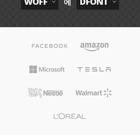
WOFF
DFONT
에