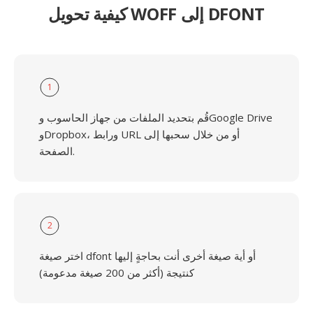
كيفية تحويل WOFF إلى DFONT
1
قُم بتحديد الملفات من جهاز الحاسوب وGoogle Drive
وDropbox، ورابط URL أو من خلال سحبها إلى
الصفحة.
2
اختر صيغة dfont أو أية صيغة أخرى أنت بحاجةٍ إليها
كنتيجة (أكثر من 200 صيغة مدعومة)