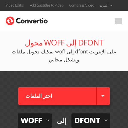
المزيد
Compress Video
Add Subtitles to Video
Video Editor
محول WOFF إلى DFONT
يمكنك تحويل ملفات woff إلى dfont على الإنترنت
وبشكل مجاني
اختر الملفات
WOFF
DFONT
إلى