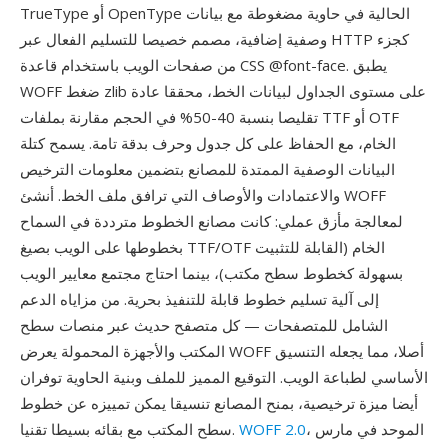
TrueType أو OpenType الحالية في حاوية مضغوطة مع بيانات
وصفية إضافية، مصمم خصيصا للتسليم الفعال عبر HTTP كجزء
من صفحات الويب باستخدام قاعدة CSS @font-face. يطبق
WOFF ضغط zlib على مستوى الجداول لبيانات الخط، محققا عادة
تقليصا بنسبة 40-50% في الحجم مقارنة بملفات TTF أو OTF
الخام، مع الحفاظ على كل جدول وحرف بدقة تامة. يسمح كتلة
البيانات الوصفية الممتدة للمصانع بتضمين معلومات الترخيص
والاعتمادات والأوصاف التي ترافق ملف الخط. أنشئ WOFF
لمعالجة مأزق عملي: كانت مصانع الخطوط مترددة في السماح
بخطوطها على الويب بصيغ TTF/OTF الخام (القابلة للتثبيت
بسهولة كخطوط سطح مكتب)، بينما احتاج مجتمع معايير الويب
إلى آلية تسليم خطوط قابلة للتنفيذ بحرية. من مزاياه الدعم
الشامل للمتصفحات — كل متصفح حديث عبر منصات سطح
المكتب والأجهزة المحمولة يعرض WOFF أصلا، مما يجعله التنسيق
الأساسي لطباعة الويب. التوقيع المميز للملف وبنية الحاوية توفران
أيضا ميزة ترخيصية، بمنح المصانع تنسيقا يمكن تمييزه عن خطوط
، الموحد في مارس
WOFF 2.0
سطح المكتب مع بقائه بسيطا تقنيا.