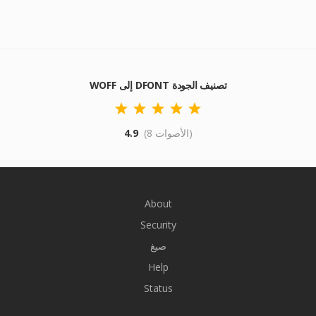
WOFF إلى DFONT تصنيف الجودة
(8 الأصوات)
4.9
About
Security
صيغ
Help
Status