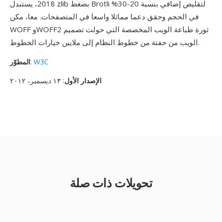
2018، يستبدل zlib بضغط Brotli لتقليص إضافي بنسبة 20-30%
في الحجم وحقق دعما مماثلا واسعا في المتصفحات. معا، مكن
WOFF وWOFF2 ثورة طباعة الويب المخصصة التي حولت تصميم
الويب من حفنة من خطوط النظام إلى ملايين خيارات الخطوط.
W3C
:
المطوّر
الإصدار الأول
: ١٣ ديسمبر، ٢٠١٢
تحويلات ذات صلة