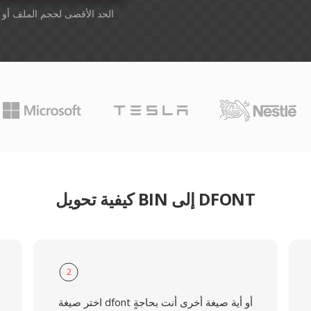
أسقِط الملفات هنا. 1 GB الحد الأقصى لحجم الملف أو
كيفية تحويل BIN إلى DFONT
2
اختر صيغة dfont أو أية صيغة أخرى أنت بحاجةٍ