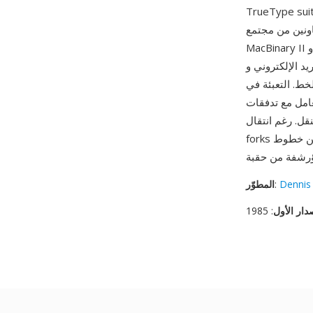
ات خطوط PostScript Type 1 LWFN أو موارد خطوط NFNT النقطية.
ونين من مجتمع Mac المبكر، تلاها
MacBinary II حوالي عام 1987 وMacBinary III عام 1996 لدعم أسماء الملفات الأطول. من مزاياه
لإلكتروني وFTP
خط. التعبئة في
resour منفصلة، يتعامل
حديث بعيدا عن resource
Dennis
:
المطوّر
دار الأول
: 1985