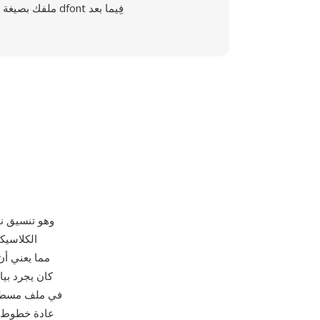
ملفك بصيغة dfont فِيما بعد