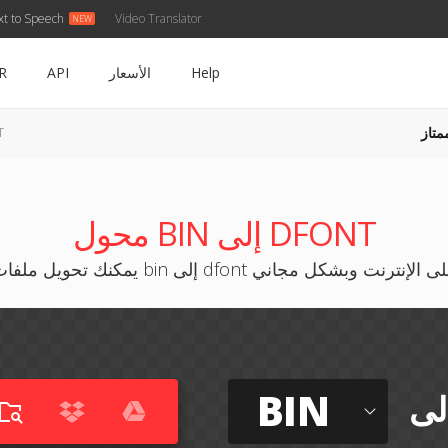
xt to Speech
Video Translator
Help
الأسعار
API
R
متاز
IN
محول BIN إلى DFONT
نك تحويل ملفات bin إلى dfont على الإنترنت وبشكل مجاني
BIN
لى