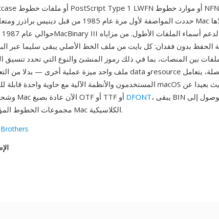
TrueType suitcase أو ملف
حددت المواصفة لأول مرة عام 1985 من قبل دينيس براذرز ومتعا
ة الحفظ بدون فقدان: كل بايت من ملف الخط الأصلي يبقى سليما عبر البريد ا
لفات بين المنصات، بما في ذلك رموز المنشئ والنوع التي تحدد تنسيق ال
ملف واحد ميزة عملية أخرى — بدلا من التعامل مع تدفقات data وce
المستخدمون والأنظمة الآلية مع حاوية واحدة قابلة للنقل. رغم انتقال macOS ال
، يبقى BIN مهما للوصول إلى
DFONT
forks وشحن خطوط Mac الآن عادة بصيغ OTF أو TTF أو
مجموعات الخطوط المؤرشفة من حقبة Mac الكلاسيكية.
 Brothers
الإص