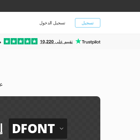
تسجيل
تسجيل الدخول
تقييم على
10,220
م
يمك
DFONT
إ