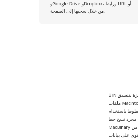
وGoogle Drive وDropbox، ورابط URL أو
من خلال سحبها إلى الصفحة.
ملفات Macintosh الكلاسيكي عند نقل البيانات بين المنصات. كان نظام Mac OS الكلاسيكي يخزن
 resource fork — تدفق بيانات ثانوي غير مرئي للأنظمة غير Mac — مما يعني أن
مجرد نسخ خط Mac إلى حاسوب Windows أو خادم Unix كان يجرد بيانات الخط الفعلية بالكامل. يحل
MacBinary هذه المشكلة بدمج كل من data fork وresource fork في ملف مسطح واحد مع رأس بحجم
الوصفية الأصلية. في سياق الخطوط، تلف ملفات BIN عادة خطوط