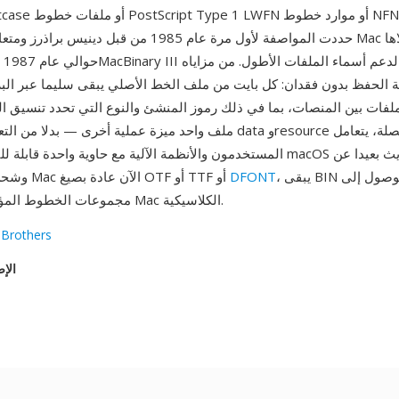
TrueType suitcase أو ملف
حددت المواصفة لأول مرة عام 1985 من قبل دينيس براذرز ومتعا
ة الحفظ بدون فقدان: كل بايت من ملف الخط الأصلي يبقى سليما عبر البريد ا
لفات بين المنصات، بما في ذلك رموز المنشئ والنوع التي تحدد تنسيق ال
ملف واحد ميزة عملية أخرى — بدلا من التعامل مع تدفقات data وce
المستخدمون والأنظمة الآلية مع حاوية واحدة قابلة للنقل. رغم انتقال macOS ال
، يبقى BIN مهما للوصول إلى
DFONT
forks وشحن خطوط Mac الآن عادة بصيغ OTF أو TTF أو
مجموعات الخطوط المؤرشفة من حقبة Mac الكلاسيكية.
 Brothers
الإص