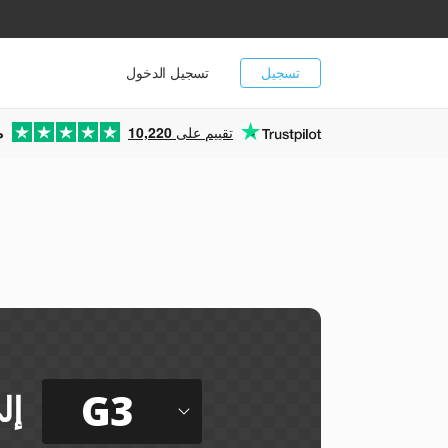
تسجيل
تسجيل الدخول
تقييم على
10,220
م
G3
إل