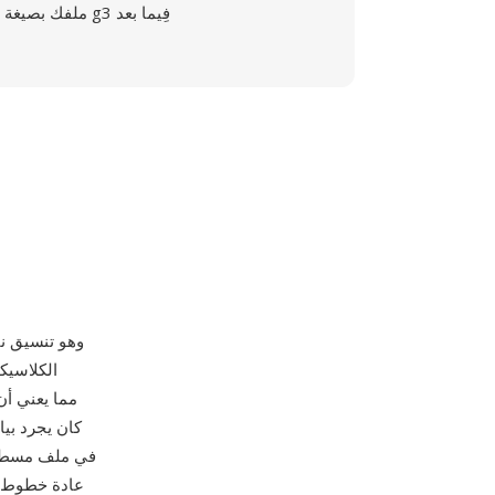
ملفك بصيغة g3 فِيما بعد