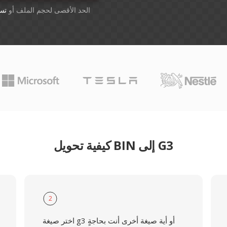
أسقِط الملفات هنا. 1 GB الحد الأقصى لحجم الملف أو
تس
كيفية تحويل BIN إلى G3
2
اختر صيغة g3 أو أية صيغة أخرى أنت بحاجةٍ