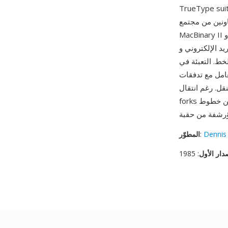
ات خطوط PostScript Type 1 LWFN أو موارد خطوط NFNT النقطية.
ونين من مجتمع Mac المبكر، تلاها
MacBinary II حوالي عام 1987 وMacBinary III عام 1996 لدعم أسماء الملفات الأطول. من مزاياه
لإلكتروني وFTP
خط. التعبئة في
resour منفصلة، يتعامل
حديث بعيدا عن resource
Dennis
:
المطوّر
دار الأول
: 1985