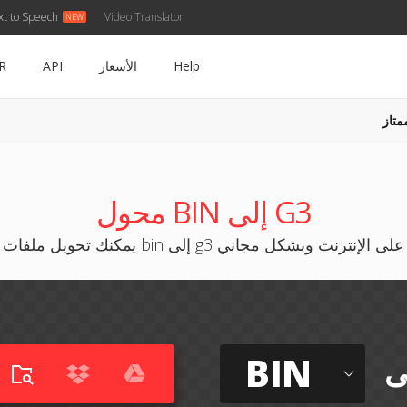
xt to Speech
Video Translator
Help
الأسعار
API
R
متاز
محول BIN إلى G3
يمكنك تحويل ملفات bin إلى g3 على الإنترنت وبشكل مجاني
BIN
ى