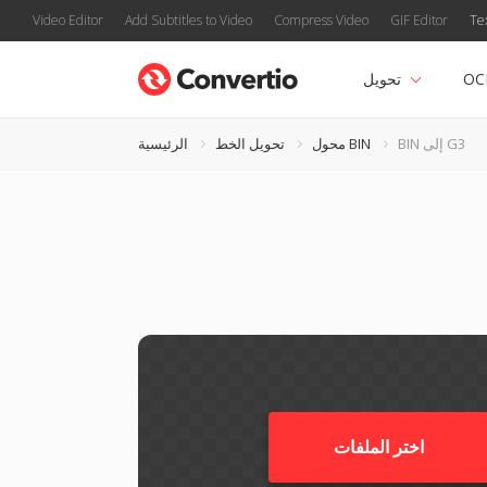
Video Editor
Add Subtitles to Video
Compress Video
GIF Editor
Te
OC
تحويل
BIN إلى G3
محول BIN
تحويل الخط
الرئيسية
اختر الملفات