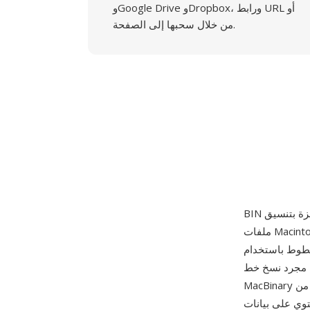
وGoogle Drive وDropbox، ورابط URL أو
من خلال سحبها إلى الصفحة.
ملفات Macintosh الكلاسيكي عند نقل البيانات بين المنصات. كان نظام Mac OS الكلاسيكي يخزن
 resource fork — تدفق بيانات ثانوي غير مرئي للأنظمة غير Mac — مما يعني أن
مجرد نسخ خط Mac إلى حاسوب Windows أو خادم Unix كان يجرد بيانات الخط الفعلية بالكامل. يحل
MacBinary هذه المشكلة بدمج كل من data fork وresource fork في ملف مسطح واحد مع رأس بحجم
الوصفية الأصلية. في سياق الخطوط، تلف ملفات BIN عادة خطوط