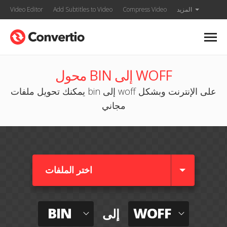
المزيد
Compress Video
Add Subtitles to Video
Video Editor
محول BIN إلى WOFF
يمكنك تحويل ملفات bin إلى woff على الإنترنت وبشكل
مجاني
اختر الملفات
BIN
WOFF
إلى