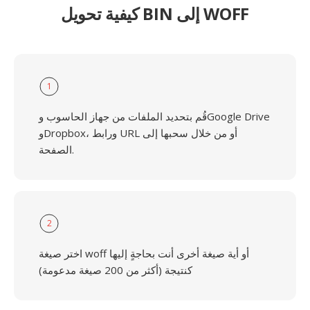
كيفية تحويل BIN إلى WOFF
1
قُم بتحديد الملفات من جهاز الحاسوب وGoogle Drive
وDropbox، ورابط URL أو من خلال سحبها إلى
الصفحة.
2
اختر صيغة woff أو أية صيغة أخرى أنت بحاجةٍ إليها
كنتيجة (أكثر من 200 صيغة مدعومة)