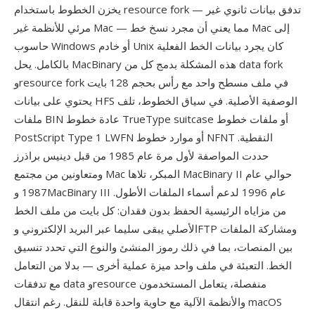
يخزن الخطوط باستخدام resource fork — تدفق بيانات ثانوي غير
مرئي للأنظمة غير Mac — مما يعني أن مجرد نسخ خط Mac إلى
حاسوب Windows أو خادم Unix كان يجرد بيانات الخط الفعلية
بالكامل. يحل MacBinary هذه المشكلة بدمج كل من data fork
وresource fork في ملف مسطح واحد مع رأس بحجم 128 بايت
يحتوي على بيانات HFS الوصفية الأصلية. في سياق الخطوط، تلف
ملفات BIN عادة خطوط TrueType suitcase أو ملفات خطوط
PostScript Type 1 LWFN أو موارد خطوط NFNT النقطية.
حددت المواصفة لأول مرة عام 1985 من قبل دينيس براذرز
ومتعاونين من مجتمع Mac المبكر، تلاها MacBinary II حوالي عام
1987 وMacBinary III عام 1996 لدعم أسماء الملفات الأطول.
من مزاياه الرئيسية الحفظ بدون فقدان: كل بايت من ملف الخط
الأصلي يبقى سليما عبر البريد الإلكتروني وFTP ومشاركة الملفات
بين المنصات، بما في ذلك رموز المنشئ والنوع التي تحدد تنسيق
الخط. التعبئة في ملف واحد ميزة عملية أخرى — بدلا من التعامل
مع تدفقات data وresource منفصلة، يتعامل المستخدمون
والأنظمة الآلية مع حاوية واحدة قابلة للنقل. رغم انتقال macOS