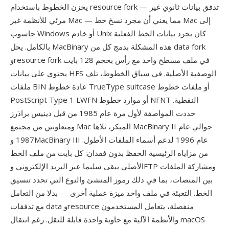
يخزن الخطوط باستخدام resource fork — تدفق بيانات ثانوي غير
مرئي للأنظمة غير Mac — مما يعني أن مجرد نسخ خط Mac إلى
حاسوب Windows أو خادم Unix كان يجرد بيانات الخط الفعلية
بالكامل. يحل MacBinary هذه المشكلة بدمج كل من data fork
وresource fork في ملف مسطح واحد مع رأس بحجم 128 بايت
يحتوي على بيانات HFS الوصفية الأصلية. في سياق الخطوط، تلف
ملفات BIN عادة خطوط TrueType suitcase أو ملفات خطوط
PostScript Type 1 LWFN أو موارد خطوط NFNT النقطية.
حددت المواصفة لأول مرة عام 1985 من قبل دينيس براذرز
ومتعاونين من مجتمع Mac المبكر، تلاها MacBinary II حوالي عام
1987 وMacBinary III عام 1996 لدعم أسماء الملفات الأطول.
من مزاياه الرئيسية الحفظ بدون فقدان: كل بايت من ملف الخط
الأصلي يبقى سليما عبر البريد الإلكتروني وFTP ومشاركة الملفات
بين المنصات، بما في ذلك رموز المنشئ والنوع التي تحدد تنسيق
الخط. التعبئة في ملف واحد ميزة عملية أخرى — بدلا من التعامل
مع تدفقات data وresource منفصلة، يتعامل المستخدمون
والأنظمة الآلية مع حاوية واحدة قابلة للنقل. رغم انتقال macOS