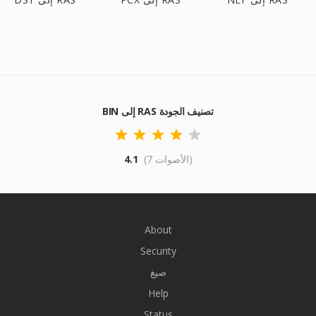
BIN إلى RAS تصنيف الجودة
(7 الأصوات)
4.1
About
Security
صيغ
Help
Status