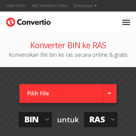
Video Editor
Add Subtitles to Video
Selanjutnya
Konverter BIN ke RAS
Konversikan file bin ke ras secara online & gratis
Pilih File
BIN
RAS
untuk