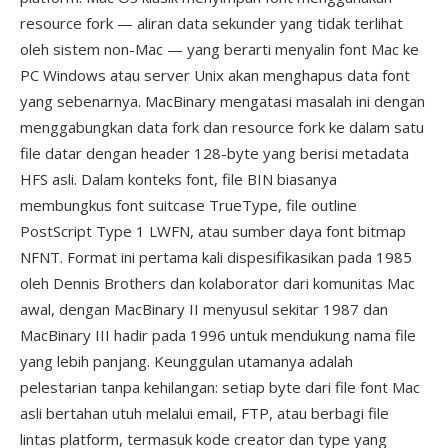
resource fork — aliran data sekunder yang tidak terlihat
oleh sistem non-Mac — yang berarti menyalin font Mac ke
PC Windows atau server Unix akan menghapus data font
yang sebenarnya. MacBinary mengatasi masalah ini dengan
menggabungkan data fork dan resource fork ke dalam satu
file datar dengan header 128-byte yang berisi metadata
HFS asli. Dalam konteks font, file BIN biasanya
membungkus font suitcase TrueType, file outline
PostScript Type 1 LWFN, atau sumber daya font bitmap
NFNT. Format ini pertama kali dispesifikasikan pada 1985
oleh Dennis Brothers dan kolaborator dari komunitas Mac
awal, dengan MacBinary II menyusul sekitar 1987 dan
MacBinary III hadir pada 1996 untuk mendukung nama file
yang lebih panjang. Keunggulan utamanya adalah
pelestarian tanpa kehilangan: setiap byte dari file font Mac
asli bertahan utuh melalui email, FTP, atau berbagi file
lintas platform, termasuk kode creator dan type yang