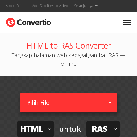
Video Editor
Add Subtitles to Video
Selanjutnya
HTML to RAS Converter
Tangkap halaman web sebagai gambar RAS —
online
Pilih File
HTML
RAS
untuk