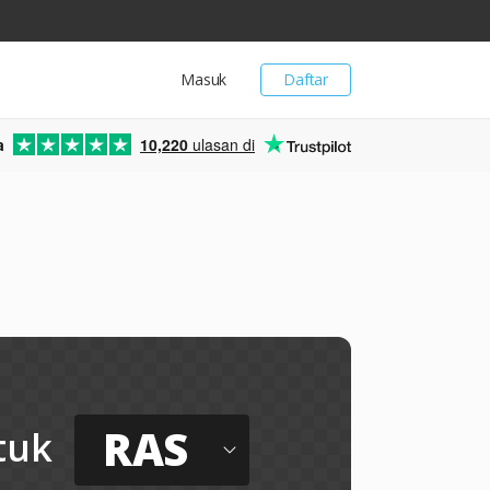
Masuk
Daftar
a
10,220
ulasan di
RAS
tuk