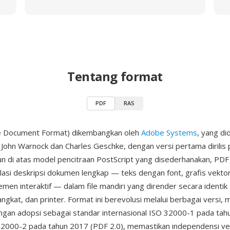
Tentang format
PDF
RAS
e Document Format) dikembangkan oleh
Adobe Systems
, yang did
John Warnock dan Charles Geschke, dengan versi pertama dirilis 
n di atas model pencitraan PostScript yang disederhanakan, PDF
si deskripsi dokumen lengkap — teks dengan font, grafis vekto
emen interaktif — dalam file mandiri yang dirender secara identik 
ngkat, dan printer. Format ini berevolusi melalui berbagai versi,
gan adopsi sebagai standar internasional ISO 32000-1 pada ta
32000-2 pada tahun 2017 (PDF 2.0), memastikan independensi ve