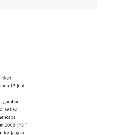
irikan
pada 15 Juni
r, gambar
di setiap
 mencapai
hun 2008 (PDF
ndor jangka