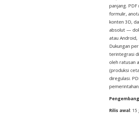
panjang. PDF 
formulir, anot
konten 3D, dan
absolut — dok
atau Android,
Dukungan pera
terintegrasi 
oleh ratusan a
(produksi cet
diregulasi. P
pemerintahan,
Pengemban
Rilis awal
: 15