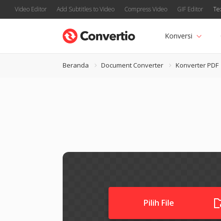
Video Editor
Add Subtitles to Video
Compress Video
GIF Editor
Te
Konversi
Beranda
Document Converter
Konverter PDF
Pilih File