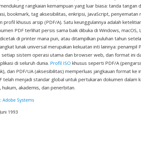
mendukung rangkaian kemampuan yang luar biasa: tanda tangan di
asi, bookmark, tag aksesibilitas, enkripsi, JavaScript, penyematan
 profil khusus arsip (PDF/A). Satu keunggulannya adalah ketelitian
umen PDF terlihat persis sama baik dibuka di Windows, macOS, Li
 dicetak di printer mana pun, atau ditampilkan puluhan tahun sete
ngkat lunak universal merupakan kekuatan inti lainnya: penampil 
di setiap sistem operasi utama dan browser web, dan format ini d
plikasi di seluruh dunia.
Profil ISO
khusus seperti PDF/A (pengarsi
ak), dan PDF/UA (aksesibilitas) memperluas jangkauan format ke i
DF telah menjadi standar global untuk pertukaran dokumen dalam k
 hukum, akademis, dan penerbitan.
g
:
Adobe Systems
 Juni 1993