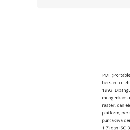
PDF (Portabl
bersama oleh 
1993. Dibangu
mengenkapsula
raster, dan el
platform, pera
puncaknya den
1.7) dan ISO 