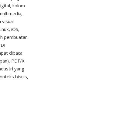
gital, kolom
 multimedia,
 visual
nux, iOS,
lah pembuatan.
PDF
apat dibaca
pan), PDF/X
ndustri yang
onteks bisnis,