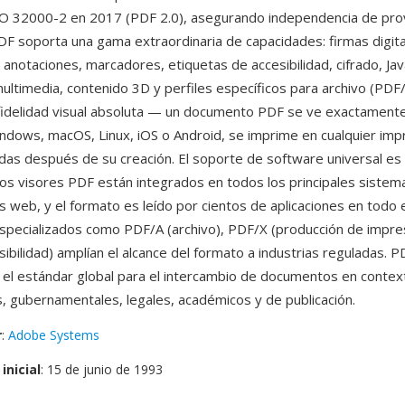
ISO 32000-2 en 2017 (PDF 2.0), asegurando independencia de pr
PDF soporta una gama extraordinaria de capacidades: firmas digit
 anotaciones, marcadores, etiquetas de accesibilidad, cifrado, Jav
multimedia, contenido 3D y perfiles específicos para archivo (PDF
 fidelidad visual absoluta — un documento PDF se ve exactamente 
ndows, macOS, Linux, iOS o Android, se imprime en cualquier imp
adas después de su creación. El soporte de software universal es 
los visores PDF están integrados en todos los principales sistem
 web, y el formato es leído por cientos de aplicaciones en todo 
specializados como PDF/A (archivo), PDF/X (producción de impres
ibilidad) amplían el alcance del formato a industrias reguladas. P
 el estándar global para el intercambio de documentos en contex
, gubernamentales, legales, académicos y de publicación.
r
:
Adobe Systems
inicial
: 15 de junio de 1993