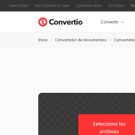
Video Editor
Add Subtitles to Video
Compress Video
GIF Editor
Te
Convertir
Inicio
Convertidor de documentos
Convertido
Seleccione los
archivos