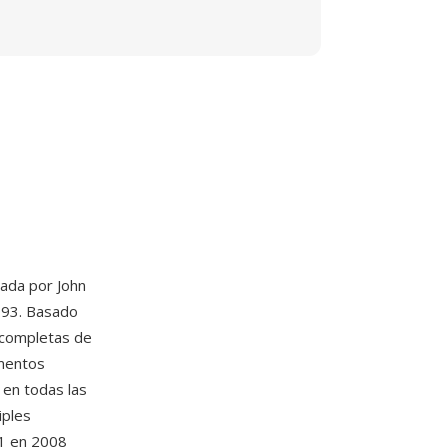
dada por John
1993. Basado
 completas de
ementos
 en todas las
iples
-1 en 2008