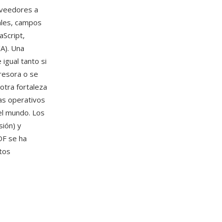
oveedores a
ales, campos
aScript,
/A). Una
igual tanto si
resora o se
otra fortaleza
as operativos
el mundo. Los
ión) y
DF se ha
tos