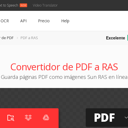
xt to Speech
Video Translator
OCR
API
Precio
Help
Excelente
r de PDF
PDF a RAS
Convertidor de PDF a RAS
Guarda páginas PDF como imágenes Sun RAS en línea
PDF