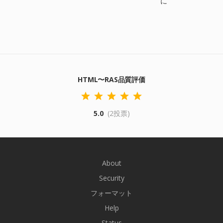
に
HTML〜RAS品質評価
5.0
(2投票)
About
Security
フォーマット
Help
Status