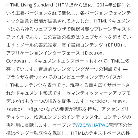
HTML Living Standard（HTML5から進化、2014年公開）と
いう主要バージョンを経て進化し、各バージョンでセマンテ
ィック語彙と機能が拡張されてきました。HTMLドキュメン
トはあらゆるウェブブラウザで解釈可能なプレーンテキスト
ファイルであり、この言語の役割はウェブサイトを超えてい
ます：メールの書式設定、電子書籍コンテンツ（EPUB）、
アプリケーションインターフェース（Electron、
Cordova）、ドキュメントエクスポートもすべてHTMLに依
存しています。普遍的なレンダリングが一つの利点です —
ブラウザを持つすべてのコンピューティングデバイスが
HTMLコンテンツを表示でき、現存する最も広くサポートさ
れたドキュメント形式です。セマンティックマークアップモ
デルがはもう一つの強みを提供します：<article>、<nav>、
<aside>、<figure>などの要素が意味を持ち、アクセシビリ
ティツール、検索エンジンのインデックス化、コンテンツの
再利用に貢献します。オープンで
W3C/WHATWG
管理下の仕
様はベンダー独立性を保証し、HTMLのテキストベースの性