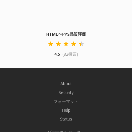
HTML〜PPS品質評価
4.5
(82投票)
About
Security
フォーマット
Help
Status