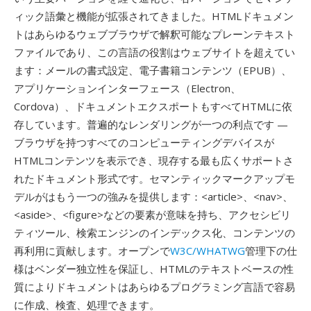
ィック語彙と機能が拡張されてきました。HTMLドキュメン
トはあらゆるウェブブラウザで解釈可能なプレーンテキスト
ファイルであり、この言語の役割はウェブサイトを超えてい
ます：メールの書式設定、電子書籍コンテンツ（EPUB）、
アプリケーションインターフェース（Electron、
Cordova）、ドキュメントエクスポートもすべてHTMLに依
存しています。普遍的なレンダリングが一つの利点です —
ブラウザを持つすべてのコンピューティングデバイスが
HTMLコンテンツを表示でき、現存する最も広くサポートさ
れたドキュメント形式です。セマンティックマークアップモ
デルがはもう一つの強みを提供します：<article>、<nav>、
<aside>、<figure>などの要素が意味を持ち、アクセシビリ
ティツール、検索エンジンのインデックス化、コンテンツの
再利用に貢献します。オープンで
W3C/WHATWG
管理下の仕
様はベンダー独立性を保証し、HTMLのテキストベースの性
質によりドキュメントはあらゆるプログラミング言語で容易
に作成、検査、処理できます。