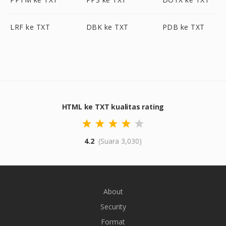
LRF ke TXT
DBK ke TXT
PDB ke TXT
HTML ke TXT kualitas rating
4.2
(Suara 3,030)
About
Security
Format