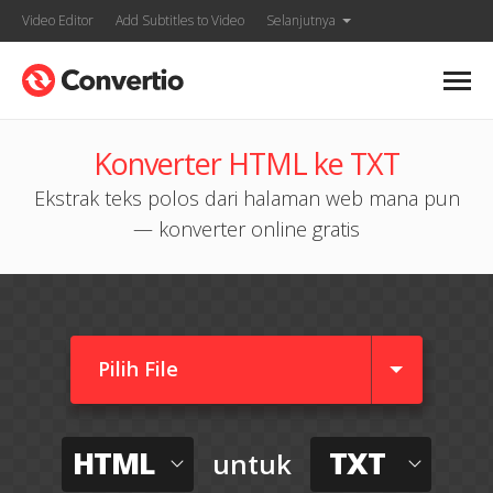
Video Editor
Add Subtitles to Video
Selanjutnya
Konverter HTML ke TXT
Ekstrak teks polos dari halaman web mana pun
— konverter online gratis
Pilih File
HTML
TXT
untuk