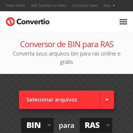
Video Editor
Add Subtitles to Video
Compress Video
Mais
Conversor de BIN para RAS
Converta seus arquivos bin para ras online e
grátis
Selecionar arquivos
BIN
RAS
para