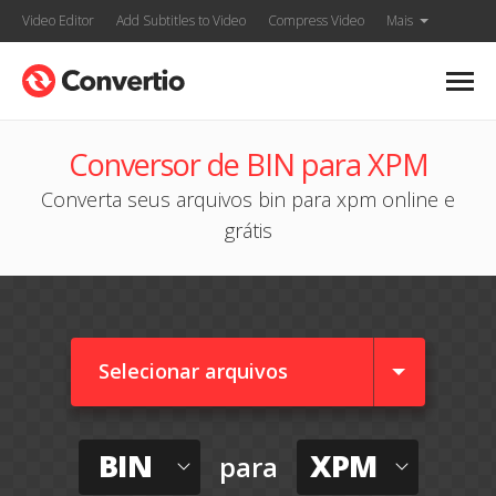
Video Editor
Add Subtitles to Video
Compress Video
Mais
Conversor de BIN para XPM
Converta seus arquivos bin para xpm online e
grátis
Selecionar arquivos
BIN
XPM
para