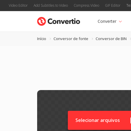
Video Editor
Add Subtitles to Video
Compress Video
GIF Editor
Te
Converter
Início
Conversor de fonte
Conversor de BIN
Selecionar arquivos