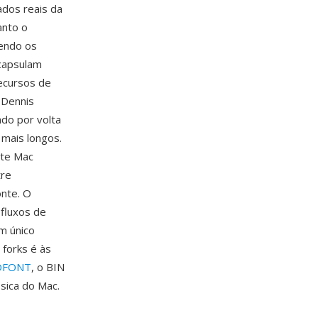
ados reais da
anto o
tendo os
ncapsulam
ecursos de
 Dennis
ndo por volta
mais longos.
nte Mac
tre
onte. O
fluxos de
m único
forks é às
DFONT
, o BIN
sica do Mac.