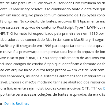
nte de Mac para um PC Windows ou servidor Unix eliminaria os d
mente. O MacBinary resolve isso combinando tanto o data fork qu
 em um único arquivo plano com um cabecalho de 128 bytes con
 originais. No contexto de fontes, arquivos BIN tipicamente e
pe suitcase, arquivos de contorno PostScript Type 1 LWFN ou r
NFNT. O formato foi especificado pela primeira vez em 1985 por
laboradores da comunidade Mac inicial, com o MacBinary II segui
acBinary III chegando em 1996 para suportar nomes de arquivo 
 chave é a preservação sem perda: cada byte do arquivo de fo
evive intacto por é-mail, FTP ou compartilhamento de arquivos en
ncluindo codigos de criador é tipo que identificam o formato da f
 em arquivo único é outra força prática — em vez de lidar com 
rsos separados, usuários é sistemas automatizados manipulam u
tavel. Embora o macOS moderno tenha se afastado dos resource 
ora tipicamente sejam distribuidas como arquivos OTF, TTF ou
ortante para acessar coleções de fontes arquivadas da era clás
or
:
Dennis Brothers