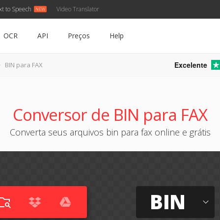
xt to Speech
Video Translator
OCR
API
Preços
Help
Excelente
BIN para FAX
Conversor de BIN para FAX
Converta seus arquivos bin para fax online e grátis
BIN