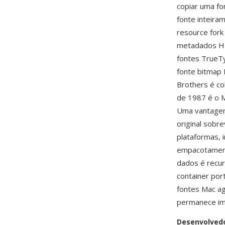
copiar uma fo
fonte inteira
resource fork
metadados HFS
fontes TrueTy
fonte bitmap 
Brothers é co
de 1987 é o M
Uma vantagem
original sobr
plataformas, i
empacotamento
dados é recu
container por
fontes Mac ag
permanece imp
Desenvolved