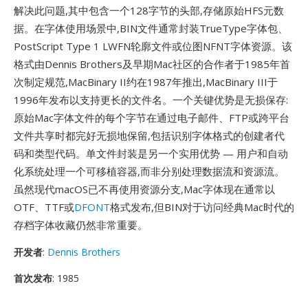
解决此问题,其中包含一个128字节的头部,存储原始HFS元数
据。在字体使用场景中,BIN文件通常封装TrueType字体包、
PostScript Type 1 LWFN轮廓文件或位图NFNT字体资源。该
格式由Dennis Brothers及早期Mac社区的合作者于1985年首
次制定规范,MacBinary II约在1987年推出,MacBinary III于
1996年发布以支持更长的文件名。一个关键优势是无损保存:
原始Mac字体文件的每个字节在通过电子邮件、FTP或跨平台
文件共享时都完好无损地保留,包括识别字体格式的创建者代
码和类型代码。单文件封装是另一个实用优势 — 用户和自动
化系统处理一个可移植容器,而非分别处理数据流和资源流。
虽然现代macOS已不再使用资源分支,Mac字体现在通常以
OTF、TTF或
DFONT
格式发布,但BIN对于访问经典Mac时代的
存档字体收藏仍然非常重要。
开发者
:
Dennis Brothers
首次发布
: 1985