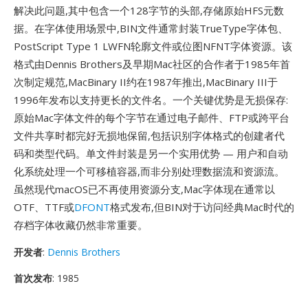
解决此问题,其中包含一个128字节的头部,存储原始HFS元数
据。在字体使用场景中,BIN文件通常封装TrueType字体包、
PostScript Type 1 LWFN轮廓文件或位图NFNT字体资源。该
格式由Dennis Brothers及早期Mac社区的合作者于1985年首
次制定规范,MacBinary II约在1987年推出,MacBinary III于
1996年发布以支持更长的文件名。一个关键优势是无损保存:
原始Mac字体文件的每个字节在通过电子邮件、FTP或跨平台
文件共享时都完好无损地保留,包括识别字体格式的创建者代
码和类型代码。单文件封装是另一个实用优势 — 用户和自动
化系统处理一个可移植容器,而非分别处理数据流和资源流。
虽然现代macOS已不再使用资源分支,Mac字体现在通常以
OTF、TTF或
DFONT
格式发布,但BIN对于访问经典Mac时代的
存档字体收藏仍然非常重要。
开发者
:
Dennis Brothers
首次发布
: 1985