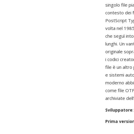
singolo file p
contesto dei f
PostScript Ty
volta nel 198
che seguì into
lunghi. Un van
originale sopr
i codici creat
file è un altr
e sistemi aut
moderno abbia
come file OT
archiviate dell
Sviluppatore
Prima versio