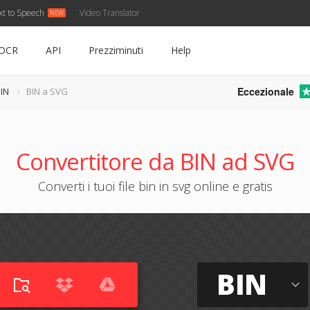
xt to Speech
Video Translator
OCR
API
Prezziminuti
Help
Eccezionale
BIN
BIN a SVG
Convertitore da BIN ad SVG
Converti i tuoi file bin in svg online e gratis
BIN