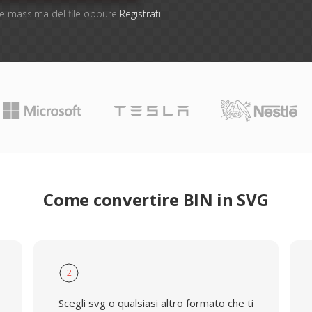
one massima del file oppure
Registrati
Come convertire BIN in SVG
2
Scegli svg o qualsiasi altro formato che ti