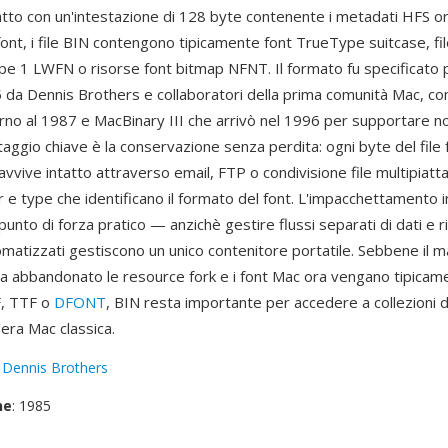
iatto con un'intestazione di 128 byte contenente i metadati HFS ori
ont, i file BIN contengono tipicamente font TrueType suitcase, fil
pe 1 LWFN o risorse font bitmap NFNT. Il formato fu specificato 
5 da Dennis Brothers e collaboratori della prima comunità Mac, co
rno al 1987 e MacBinary III che arrivò nel 1996 per supportare nom
taggio chiave è la conservazione senza perdita: ogni byte del file
avvive intatto attraverso email, FTP o condivisione file multipiatta
or e type che identificano il formato del font. L'impacchettamento i
o punto di forza pratico — anzichè gestire flussi separati di dati e r
omatizzati gestiscono un unico contenitore portatile. Sebbene il 
 abbandonato le resource fork e i font Mac ora vengano tipicamen
F, TTF o
DFONT
, BIN resta importante per accedere a collezioni d
'era Mac classica.
:
Dennis Brothers
ne
: 1985