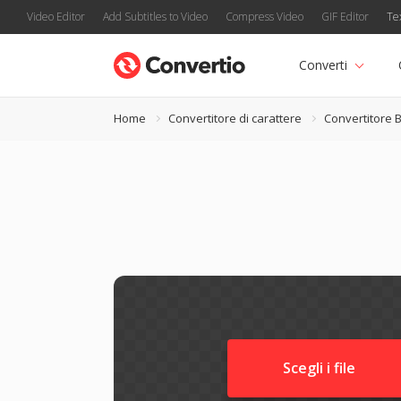
Video Editor
Add Subtitles to Video
Compress Video
GIF Editor
Te
Converti
Home
Convertitore di carattere
Convertitore 
Scegli i file