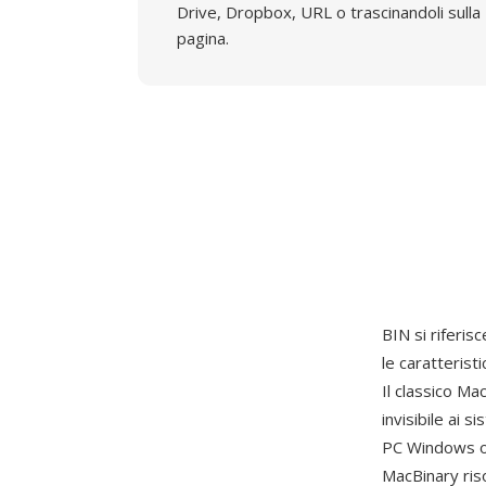
Drive, Dropbox, URL o trascinandoli sulla
pagina.
BIN si riferisce
le caratterist
Il classico M
invisibile ai 
PC Windows o 
MacBinary ris