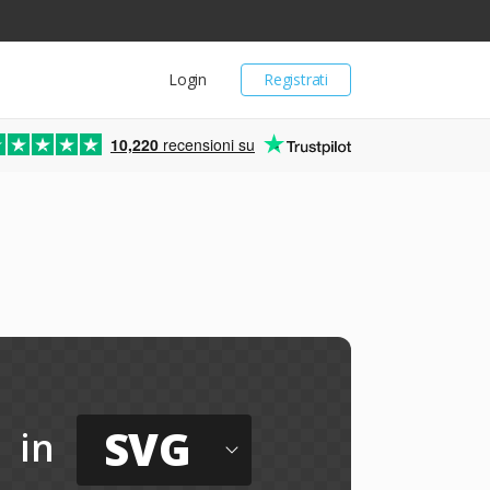
Login
Registrati
10,220
recensioni su
SVG
in