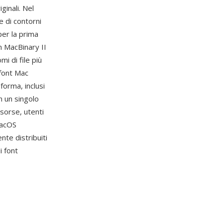
ginali. Nel
e di contorni
per la prima
n MacBinary II
i di file più
 font Mac
forma, inclusi
n un singolo
isorse, utenti
macOS
te distribuiti
i font