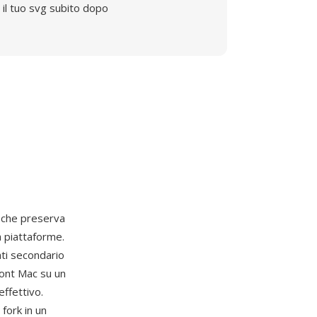
il tuo svg subito dopo
o che preserva
a piattaforme.
ati secondario
font Mac su un
ffettivo.
fork in un