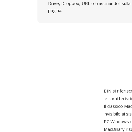
Drive, Dropbox, URL o trascinandoli sulla
pagina.
BIN si riferisce
le caratterist
Il classico M
invisibile ai 
PC Windows o 
MacBinary ris