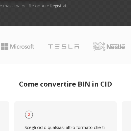
one massima del file oppure
Registrati
Come convertire BIN in CID
2
Scegli cid o qualsiasi altro formato che ti