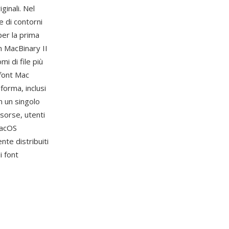
ginali. Nel
e di contorni
per la prima
n MacBinary II
i di file più
 font Mac
forma, inclusi
n un singolo
isorse, utenti
macOS
te distribuiti
i font