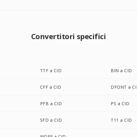
Convertitori specifici
TTF a CID
BIN a CID
CFF a CID
DFONT a C
PFB a CID
PS a CID
SFD a CID
T11 a CID
WOFF a CID