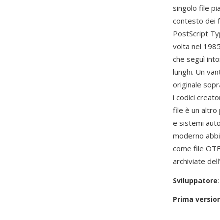
singolo file p
contesto dei f
PostScript Ty
volta nel 198
che seguì into
lunghi. Un van
originale sopr
i codici creat
file è un altr
e sistemi aut
moderno abbia
come file OT
archiviate dell
Sviluppatore
Prima versio