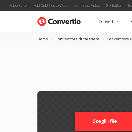
Video Editor
Add Subtitles to Video
Compress Video
GIF Editor
Te
Converti
Home
Convertitore di carattere
Convertitore 
Scegli i file