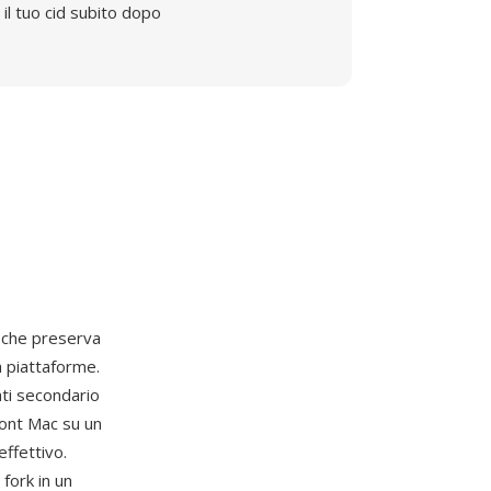
il tuo cid subito dopo
o che preserva
a piattaforme.
ati secondario
font Mac su un
ffettivo.
fork in un