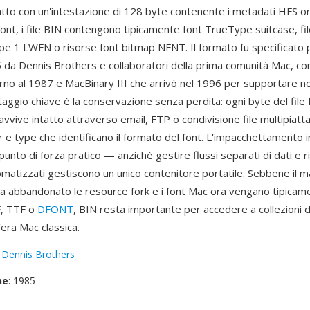
iatto con un'intestazione di 128 byte contenente i metadati HFS ori
ont, i file BIN contengono tipicamente font TrueType suitcase, fil
pe 1 LWFN o risorse font bitmap NFNT. Il formato fu specificato 
5 da Dennis Brothers e collaboratori della prima comunità Mac, co
rno al 1987 e MacBinary III che arrivò nel 1996 per supportare nom
taggio chiave è la conservazione senza perdita: ogni byte del file
avvive intatto attraverso email, FTP o condivisione file multipiatta
or e type che identificano il formato del font. L'impacchettamento i
o punto di forza pratico — anzichè gestire flussi separati di dati e r
omatizzati gestiscono un unico contenitore portatile. Sebbene il 
 abbandonato le resource fork e i font Mac ora vengano tipicamen
F, TTF o
DFONT
, BIN resta importante per accedere a collezioni d
'era Mac classica.
:
Dennis Brothers
ne
: 1985