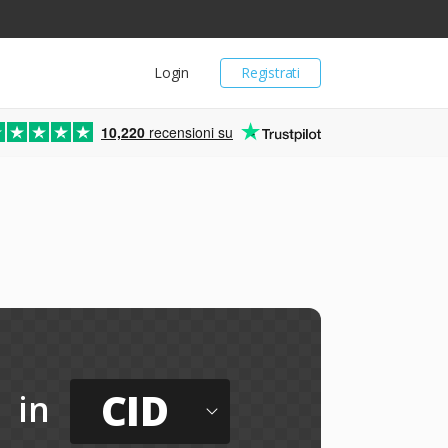
Login
Registrati
10,220
recensioni su
CID
in