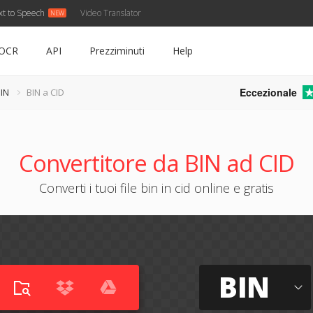
xt to Speech
Video Translator
OCR
API
Prezziminuti
Help
Eccezionale
BIN
BIN a CID
Convertitore da BIN ad CID
Converti i tuoi file bin in cid online e gratis
BIN