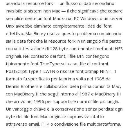
usando la resource fork — un flusso di dati secondario
invisibile ai sistemi non Mac — il che significava che copiare
semplicemente un font Mac su un PC Windows o un server
Unix avrebbe eliminato completamente i dati del font
effettivo. MacBinary risolve questo problema combinando
sia la data fork che la resource fork in un singolo file piatto
con un'intestazione di 128 byte contenente i metadati HFS
originali. Nel contesto dei font, i file BIN contengono
tipicamente font TrueType suitcase, file di contorni
PostScript Type 1 LWFN o risorse font bitmap NFNT. Il
formato fu specificato per la prima volta nel 1985 da
Dennis Brothers e collaboratori della prima comunità Mac,
con MacBinary II che seguì intorno al 1987 e MacBinary III
che arrivò nel 1996 per supportare nomi di file più lunghi.
Un vantaggio chiave è la conservazione senza perdita: ogni
byte del file font Mac originale sopravvive intatto
attraverso email, FTP o condivisione file multipiattaforma,