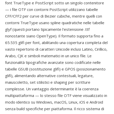
font TrueType e PostScript sotto un singolo contenitore
— i file OTF con contorni PostScript utilizzano tabelle
CFF/CFF2 per curve di Bezier cubiche, mentre quelli con
contorni TrueType usano spline quadratiche nelle tabelle
glyf (questi portano tipicamente l'estensione .ttf
nonostante siano OpenType). Il formato supporta fino a
65.535 glifi per font, abilitando una copertura completa del
vasto repertorio di caratteri Unicode inclusi Latino, Cirillico,
Arabo, CJK e simboli matematici in un unico file. Le
funzionalità tipografiche avanzate sono codificate nelle
tabelle GSUB (sostituzione glifi) e GPOS (posizionamento
glifi), alimentando alternative contestuali, legature,
maiuscoletto, set stilistici e shaping per scritture
complesse. Un vantaggio determinante è la coerenza
multipiattaforma — lo stesso file OTF viene visualizzato in
modo identico su Windows, macOS, Linux, iOS e Android
senza build specifiche per piattaforma. Il ricco sistema di