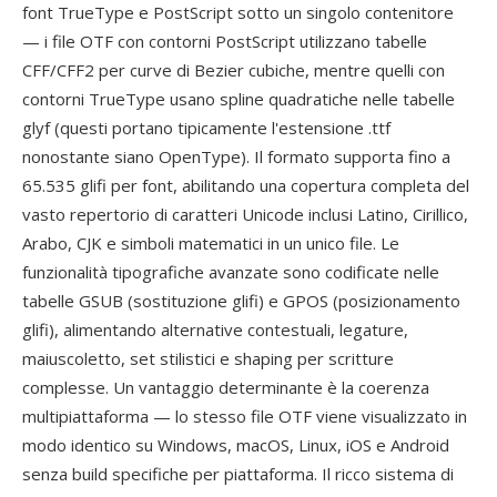
font TrueType e PostScript sotto un singolo contenitore
— i file OTF con contorni PostScript utilizzano tabelle
CFF/CFF2 per curve di Bezier cubiche, mentre quelli con
contorni TrueType usano spline quadratiche nelle tabelle
glyf (questi portano tipicamente l'estensione .ttf
nonostante siano OpenType). Il formato supporta fino a
65.535 glifi per font, abilitando una copertura completa del
vasto repertorio di caratteri Unicode inclusi Latino, Cirillico,
Arabo, CJK e simboli matematici in un unico file. Le
funzionalità tipografiche avanzate sono codificate nelle
tabelle GSUB (sostituzione glifi) e GPOS (posizionamento
glifi), alimentando alternative contestuali, legature,
maiuscoletto, set stilistici e shaping per scritture
complesse. Un vantaggio determinante è la coerenza
multipiattaforma — lo stesso file OTF viene visualizzato in
modo identico su Windows, macOS, Linux, iOS e Android
senza build specifiche per piattaforma. Il ricco sistema di