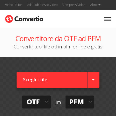
Video Editor
Add Subtitles to Video
Compress Video
Altro
Convertitore da OTF ad PFM
Converti i tuoi file otf in pfm online e gratis
Scegli i file
OTF
PFM
in