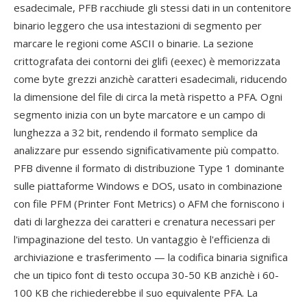
esadecimale, PFB racchiude gli stessi dati in un contenitore
binario leggero che usa intestazioni di segmento per
marcare le regioni come ASCII o binarie. La sezione
crittografata dei contorni dei glifi (eexec) è memorizzata
come byte grezzi anzichè caratteri esadecimali, riducendo
la dimensione del file di circa la metà rispetto a PFA. Ogni
segmento inizia con un byte marcatore e un campo di
lunghezza a 32 bit, rendendo il formato semplice da
analizzare pur essendo significativamente più compatto.
PFB divenne il formato di distribuzione Type 1 dominante
sulle piattaforme Windows e DOS, usato in combinazione
con file PFM (Printer Font Metrics) o AFM che forniscono i
dati di larghezza dei caratteri e crenatura necessari per
l'impaginazione del testo. Un vantaggio è l'efficienza di
archiviazione e trasferimento — la codifica binaria significa
che un tipico font di testo occupa 30-50 KB anzichè i 60-
100 KB che richiederebbe il suo equivalente PFA. La