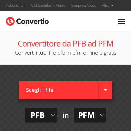
Video Editor
Add Subtitles to Video
Compress Video
Altro
Convertitore da PFB ad PFM
Converti i tuoi file pfb in pfm online e gratis
Scegli i file
PFB
PFM
in