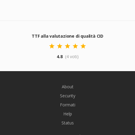
TTF alla valutazione di qualità CID
4.8
(4 voti)
About
Security
Formati
Help
Status