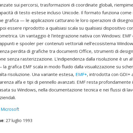
nzate sui percorsi, trasformazioni di coordinate globali, riempime
apacità di testo estese incluso Unicode. Il formato funziona com
ne grafica — le applicazioni catturano le loro operazioni di disegno 
oi essere riprodotto a qualsiasi scala su qualsiasi dispositivo co
ometrica. Un vantaggio è l'integrazione nativa con Windows: EMF 
ppunti e spooler per contenuti vettoriali nell'ecosistema Windows,
senza perdita di grafiche tra documenti Office, strumenti di desig
ne senza rasterizzazione. L'indipendenza dalla risoluzione è un al
 la grafica EMF scala in modo fluido dalla visualizzazione su sche
alta risoluzione. Una variante estesa,
EMF+
, introdotta con GDI+ 
parenza alfa e tipi di pennello avanzati. EMF resta profondamente 
basata su Windows, nella documentazione tecnica e nei flussi di la
iendali.
:
Microsoft
ne
: 27 luglio 1993