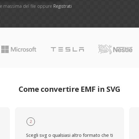
one massima del file oppure
Registrati
Come convertire EMF in SVG
2
Scegli svg o qualsiasi altro formato che ti