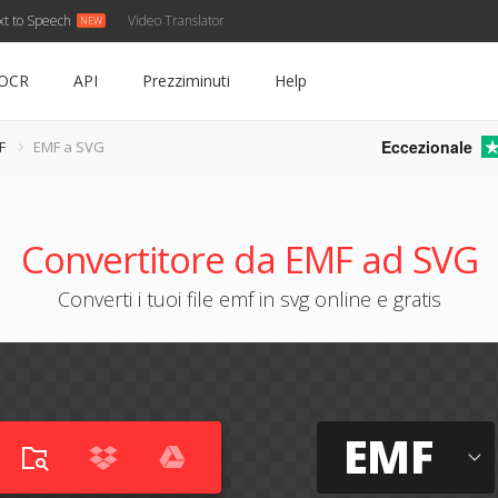
xt to Speech
Video Translator
OCR
API
Prezziminuti
Help
Eccezionale
F
EMF a SVG
Convertitore da EMF ad SVG
Converti i tuoi file emf in svg online e gratis
EMF