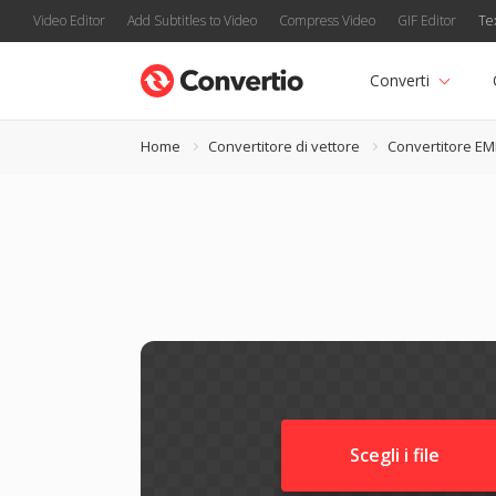
Video Editor
Add Subtitles to Video
Compress Video
GIF Editor
Te
Converti
Home
Convertitore di vettore
Convertitore EM
Scegli i file