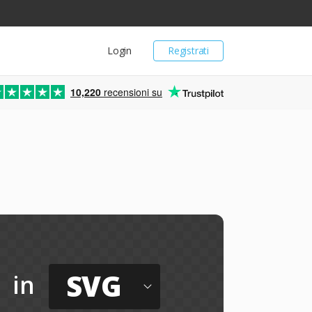
Login
Registrati
10,220
recensioni su
SVG
in