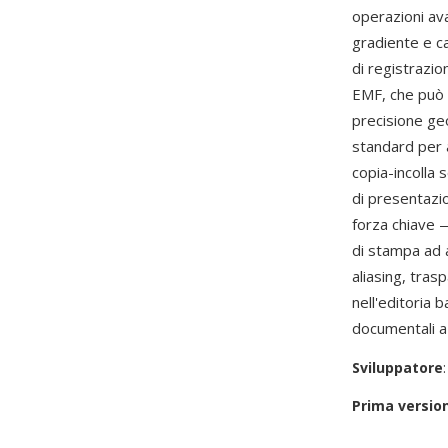
operazioni ava
gradiente e c
di registrazio
EMF, che può p
precisione ge
standard per a
copia-incolla 
di presentazio
forza chiave —
di stampa ad 
aliasing, tras
nell'editoria 
documentali az
Sviluppatore
Prima versio