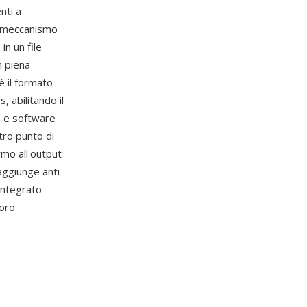
nti a
e meccanismo
in un file
n piena
è il formato
 abilitando il
n e software
tro punto di
rmo all'output
aggiunge anti-
integrato
voro