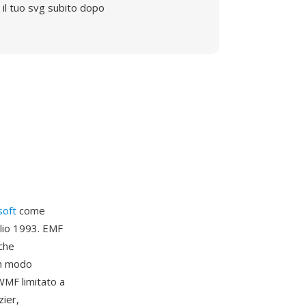
il tuo svg subito dopo
soft
come
lio 1993. EMF
 che
in modo
 WMF limitato a
zier,