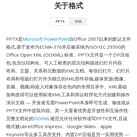
关于格式
PPTX
SVG
PPTX是
Microsoft PowerPoint
自Office 2007以来的默认文件
格式,基于发布为ECMA-376并后被采纳为ISO/IEC 29500的
Office Open XML (OOXML) 标准。PPTX文件是一个ZIP压缩
包,包含以结构化、可人工检查的层次结构描述幻灯片内容、
布局、主题、关系和元数据的XML文档。每张幻灯片、幻灯片
布局和母版幻灯片作为独立的XML部件存储,媒体资源(图像、
音频、视频)和嵌入对象保存在包内的专用目录中。XML基础
架构使得可以使用标准XML工具和库以程序化方式创建和操作
演示文稿 — 开发者无需PowerPoint本身即可生成、修改或从
PPTX文件中提取内容。其一大显著优势是开放性和互操作性:
完整文档化的
OOXML
规范允许任何软件读写PPTX文件,且该
格式被LibreOffice Impress、Google Slides、Apple
Keynote等众多工具所支持。内置ZIP压缩是另一实用优势 —