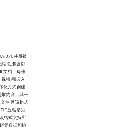
MA-376并后被
IP压缩包,包含以
L文档。每张
、视频)和嵌入
程序化方式创建
中提取内容。其一
X文件,且该格式
内置ZIP压缩是另
。该格式支持所
无障碍元数据和协