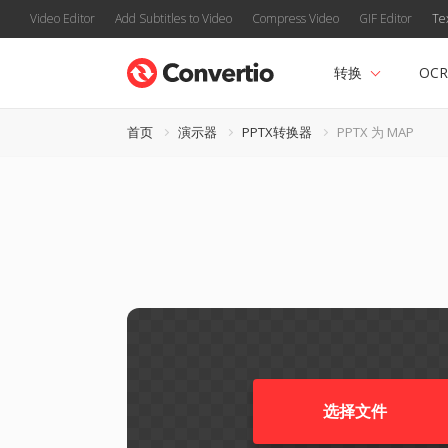
Video Editor
Add Subtitles to Video
Compress Video
GIF Editor
Te
转换
OCR
首页
演示器
PPTX转换器
PPTX 为 MAP
选择文件