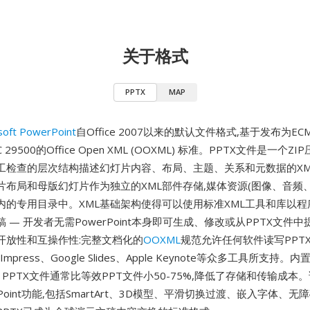
关于格式
PPTX
MAP
soft PowerPoint
自Office 2007以来的默认文件格式,基于发布为EC
C 29500的Office Open XML (OOXML) 标准。PPTX文件是一个Z
工检查的层次结构描述幻灯片内容、布局、主题、关系和元数据的XM
片布局和母版幻灯片作为独立的XML部件存储,媒体资源(图像、音频
内的专用目录中。XML基础架构使得可以使用标准XML工具和库以
 — 开发者无需PowerPoint本身即可生成、修改或从PPTX文件
开放性和互操作性:完整文档化的
OOXML
规范允许任何软件读写PPT
ce Impress、Google Slides、Apple Keynote等众多工具所支持。
 PPTX文件通常比等效PPT文件小50-75%,降低了存储和传输成本
rPoint功能,包括SmartArt、3D模型、平滑切换过渡、嵌入字体、