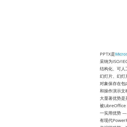
PPTX是
Micro
采纳为ISO/IE
结构化、可人
幻灯片、幻灯
对象保存在包
和操作演示文稿
大显著优势是
被LibreOffi
一实用优势 —
有现代Powe