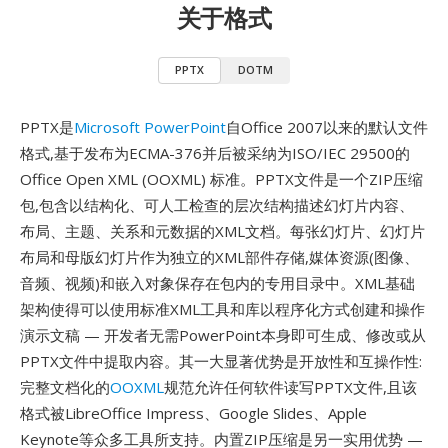
关于格式
PPTX
DOTM
PPTX是
Microsoft PowerPoint
自Office 2007以来的默认文件
格式,基于发布为ECMA-376并后被采纳为ISO/IEC 29500的
Office Open XML (OOXML) 标准。PPTX文件是一个ZIP压缩
包,包含以结构化、可人工检查的层次结构描述幻灯片内容、
布局、主题、关系和元数据的XML文档。每张幻灯片、幻灯片
布局和母版幻灯片作为独立的XML部件存储,媒体资源(图像、
音频、视频)和嵌入对象保存在包内的专用目录中。XML基础
架构使得可以使用标准XML工具和库以程序化方式创建和操作
演示文稿 — 开发者无需PowerPoint本身即可生成、修改或从
PPTX文件中提取内容。其一大显著优势是开放性和互操作性:
完整文档化的
OOXML
规范允许任何软件读写PPTX文件,且该
格式被LibreOffice Impress、Google Slides、Apple
Keynote等众多工具所支持。内置ZIP压缩是另一实用优势 —