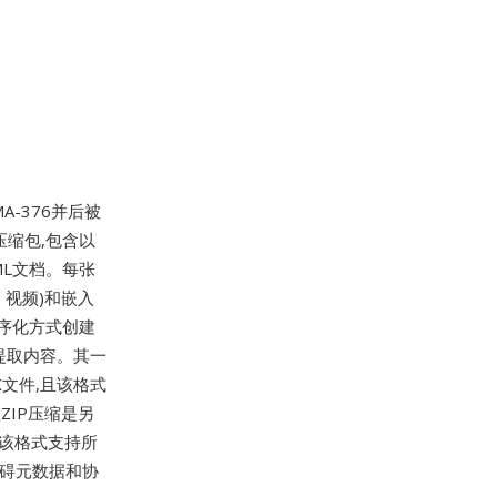
MA-376并后被
IP压缩包,包含以
L文档。每张
、视频)和嵌入
程序化方式创建
中提取内容。其一
X文件,且该格式
内置ZIP压缩是另
。该格式支持所
无障碍元数据和协