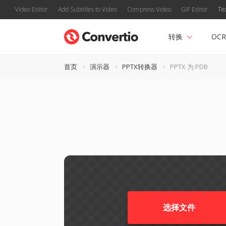
Video Editor
Add Subtitles to Video
Compress Video
GIF Editor
Te
转换
OCR
首页
演示器
PPTX转换器
PPTX 为 PDB
选择文件