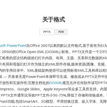
关于格式
PPTX
PDB
soft PowerPoint
自Office 2007以来的默认文件格式,基于发布为EC
C 29500的Office Open XML (OOXML) 标准。PPTX文件是一个Z
工检查的层次结构描述幻灯片内容、布局、主题、关系和元数据的XM
片布局和母版幻灯片作为独立的XML部件存储,媒体资源(图像、音频
内的专用目录中。XML基础架构使得可以使用标准XML工具和库以
 — 开发者无需PowerPoint本身即可生成、修改或从PPTX文件
开放性和互操作性:完整文档化的
OOXML
规范允许任何软件读写PPT
ce Impress、Google Slides、Apple Keynote等众多工具所支持。
 PPTX文件通常比等效PPT文件小50-75%,降低了存储和传输成本
rPoint功能,包括SmartArt、3D模型、平滑切换过渡、嵌入字体、