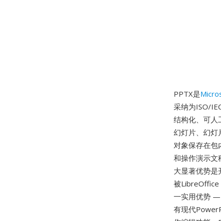
PPTX是
Micro
采纳为ISO/IE
结构化、可人
幻灯片、幻灯
对象保存在包
和操作演示文稿
大显著优势是
被LibreOffi
一实用优势 —
有现代Powe