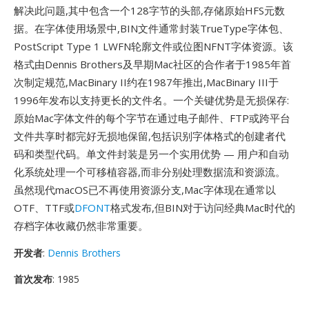
解决此问题,其中包含一个128字节的头部,存储原始HFS元数
据。在字体使用场景中,BIN文件通常封装TrueType字体包、
PostScript Type 1 LWFN轮廓文件或位图NFNT字体资源。该
格式由Dennis Brothers及早期Mac社区的合作者于1985年首
次制定规范,MacBinary II约在1987年推出,MacBinary III于
1996年发布以支持更长的文件名。一个关键优势是无损保存:
原始Mac字体文件的每个字节在通过电子邮件、FTP或跨平台
文件共享时都完好无损地保留,包括识别字体格式的创建者代
码和类型代码。单文件封装是另一个实用优势 — 用户和自动
化系统处理一个可移植容器,而非分别处理数据流和资源流。
虽然现代macOS已不再使用资源分支,Mac字体现在通常以
OTF、TTF或
DFONT
格式发布,但BIN对于访问经典Mac时代的
存档字体收藏仍然非常重要。
开发者
:
Dennis Brothers
首次发布
: 1985