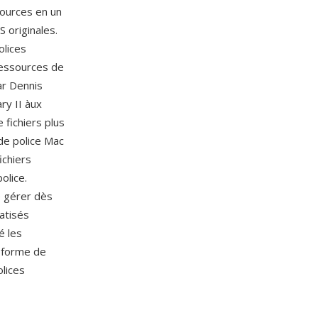
ources en un
 originales.
olices
ressources de
ar Dennis
ry II àux
 fichiers plus
 de police Mac
ichiers
olice.
e gérer dès
atisés
é les
 forme de
olices