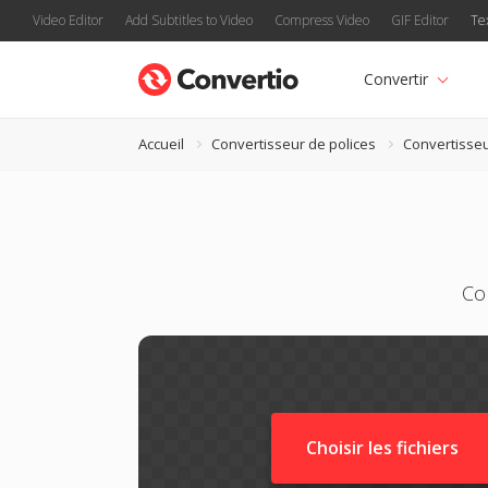
Video Editor
Add Subtitles to Video
Compress Video
GIF Editor
Te
Convertir
Accueil
Convertisseur de polices
Convertisseu
Co
Choisir les fichiers