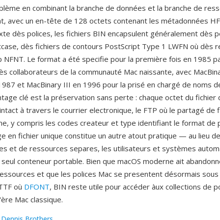
blème en combinant la branche de données et la branche de ress
plat, avec un en-tête de 128 octets contenant les métadonnées HFS
xte dès polices, les fichiers BIN encapsulent généralement dès p
case, dès fichiers de contours PostScript Type 1 LWFN où dès 
p NFNT. Le format a été specifie pour la première fois en 1985 p
ès collaborateurs de la communauté Mac naissante, avec MacBina
1987 et MacBinary III en 1996 pour la prisé en chargé de noms de
tage clé est la préservation sans perte : chaque octet du fichier
 intact à travers le courrier electronique, le FTP où le partagé de f
e, y compris les codes createur et type identifiant le format de p
 en fichier unique constitue un autre atout pratique — au lieu d
es et de ressources separes, les utilisateurs et systèmes autom
 seul conteneur portable. Bien que macOS moderne ait abandonn
essources et que les polices Mac se presentent désormais sous
 TTF où
DFONT
, BIN reste utile pour accéder àux collections de p
'ère Mac classique.
:
Dennis Brothers