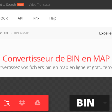
xt to Speech
Video Translator
OCR
API
Prix
Help
Excelle
r BIN
BIN à MAP
Convertisseur de BIN en MAP
nvertissez vos fichiers bin en map en ligne et gratuitem
BIN