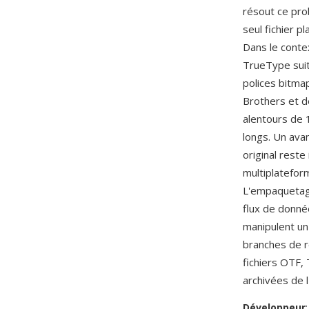
résout ce pro
seul fichier 
Dans le conte
TrueType suit
polices bitma
Brothers et d
alentours de 
longs. Un avan
original reste
multiplateform
L'empaquetage
flux de donné
manipulent un
branches de r
fichiers OTF,
archivées de l
Développeur