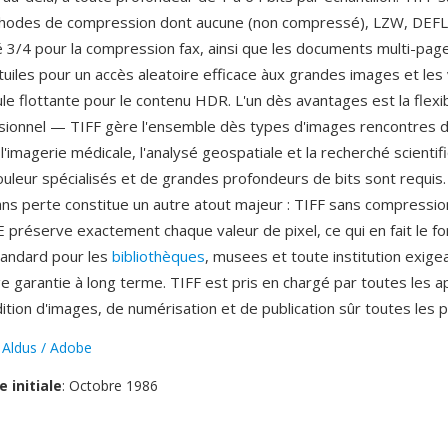
thodes de compression dont aucune (non compressé), LZW, DEFL
3/4 pour la compression fax, ainsi que les documents multi-page
tuiles pour un accès aleatoire efficace àux grandes images et les
ule flottante pour le contenu HDR. L'un dès avantages est la flexib
sionnel — TIFF gère l'ensemble dès types d'images rencontres da
l'imagerie médicale, l'analysé geospatiale et la recherché scientif
uleur spécialisés et de grandes profondeurs de bits sont requis. 
ans perte constitue un autre atout majeur : TIFF sans compressio
réserve exactement chaque valeur de pixel, ce qui en fait le f
tandard pour les
bibliothèques
, musees et toute institution exige
ge garantie à long terme. TIFF est pris en chargé par toutes les a
ition d'images, de numérisation et de publication sûr toutes les 
:
Aldus / Adobe
e initiale
: Octobre 1986