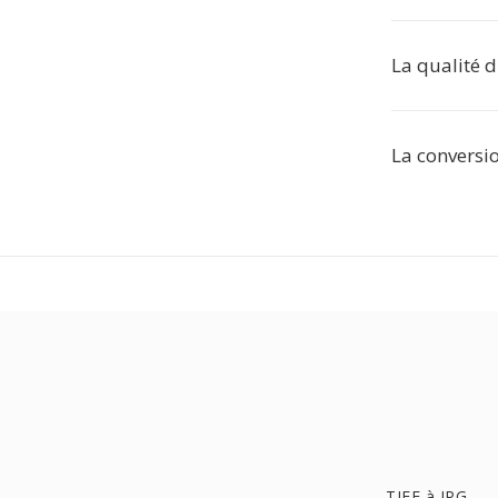
La qualité d
La conversio
TIFF à JPG