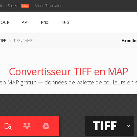
xt to Speech
Video Translator
OCR
API
Prix
Help
Excelle
TIFF
TIFF à MAP
Convertisseur TIFF en MAP
 en MAP gratuit — données de palette de couleurs en s
TIFF