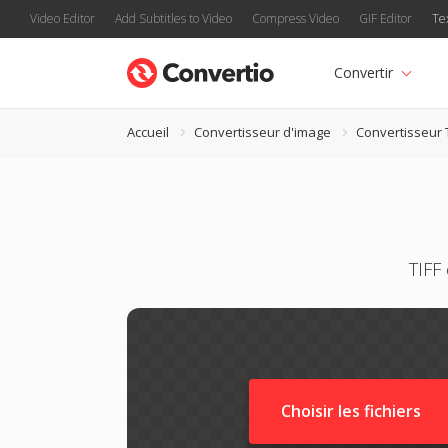
Video Editor
Add Subtitles to Video
Compress Video
GIF Editor
Te
Convertir
Accueil
Convertisseur d'image
Convertisseur 
TIFF
Choisir les fichiers