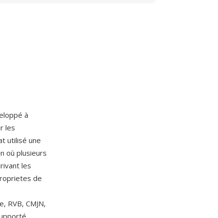
veloppé à
r les
t utilisé une
un où plusieurs
rivant les
proprietes de
ée, RVB, CMJN,
supporté