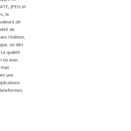
ATE, JPEG et
s, le
 valeurs de
ilité de
ns l'édition,
ique, où dès
La qualité
n où avec
ormat
ant une
pplications
plateformes.