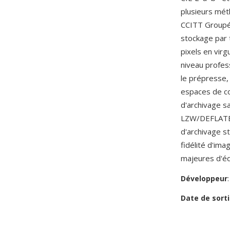
plusieurs mé
CCITT Groupé 
stockage par 
pixels en virg
niveau profes
le prépresse, 
espaces de co
d'archivage s
LZW/DEFLATE p
d'archivage s
fidélité d'ima
majeures d'éd
Développeur
Date de sorti