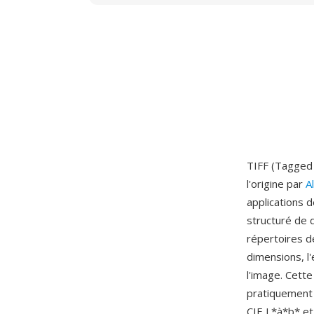
TIFF (Tagged 
l'origine par
A
applications d
structuré de d
répertoires d
dimensions, l'
l'image. Cett
pratiquement 
CIE L*à*b* et