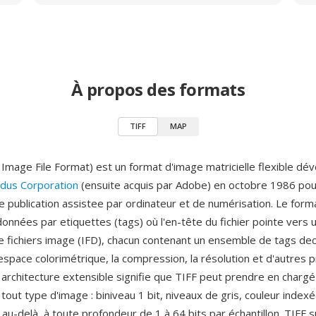
À propos des formats
TIFF
MAP
Image File Format) est un format d'image matricielle flexible dé
ldus Corporation
(ensuite acquis par Adobe) en octobre 1986 pou
e publication assistee par ordinateur et de numérisation. Le forma
onnées par etiquettes (tags) où l'en-tête du fichier pointe vers 
e fichiers image (IFD), chacun contenant un ensemble de tags dec
espace colorimétrique, la compression, la résolution et d'autres 
e architecture extensible signifie que TIFF peut prendre en chargé
tout type d'image : biniveau 1 bit, niveaux de gris, couleur index
 au-delà, à toute profondeur de 1 à 64 bits par échantillon. TIFF 