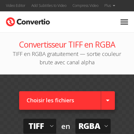
Video Editor
Add Subtitles to Video
Compress Video
Plus
Convertisseur TIFF en RGBA
TIFF en RGBA gratuitement — sortie couleur
brute avec canal alpha
Choisir les fichiers
TIFF
RGBA
en