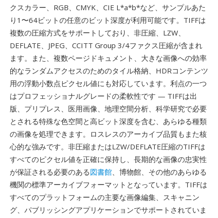
クスカラー、RGB、CMYK、CIE L*a*b*など、サンプルあた
り1〜64ビットの任意のビット深度が利用可能です。TIFFは
複数の圧縮方式をサポートしており、非圧縮、LZW、
DEFLATE、JPEG、CCITT Group 3/4ファクス圧縮が含まれ
ます。また、複数ページドキュメント、大きな画像への効率
的なランダムアクセスのためのタイル格納、HDRコンテンツ
用の浮動小数点ピクセル値にも対応しています。利点の一つ
はプロフェッショナルグレードの柔軟性です — TIFFは出
版、プリプレス、医用画像、地理空間分析、科学研究で必要
とされる特殊な色空間と高ビット深度を含む、あらゆる種類
の画像を処理できます。ロスレスのアーカイブ品質もまた核
心的な強みです。非圧縮またはLZW/DEFLATE圧縮のTIFFは
すべてのピクセル値を正確に保持し、長期的な画像の忠実性
が保証される必要のある
図書館
、博物館、その他のあらゆる
機関の標準アーカイブフォーマットとなっています。TIFFは
すべてのプラットフォームの主要な画像編集、スキャニン
グ、パブリッシングアプリケーションでサポートされていま