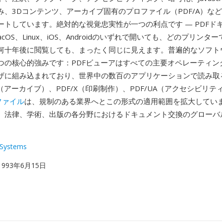
み、3Dコンテンツ、アーカイブ固有のプロファイル（PDF/A）な
ートしています。絶対的な視覚忠実性が一つの利点です — PDFド
macOS、Linux、iOS、Androidのいずれで開いても、どのプリンタ
何十年後に閲覧しても、まったく同じに見えます。普遍的なソフト
つの核心的強みです：PDFビューアはすべての主要オペレーティン
ザに組み込まれており、世界中の数百のアプリケーションで読み取
A（アーカイブ）、PDF/X（印刷制作）、PDF/UA（アクセシビリ
ファイル
は、規制のある業界へとこの形式の適用範囲を拡大していま
、法律、学術、出版の各分野におけるドキュメント交換のグローバ
Systems
 1993年6月15日