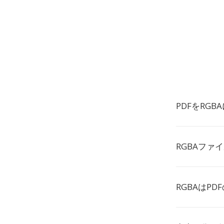
PDFをRG
RGBAファ
RGBAはP