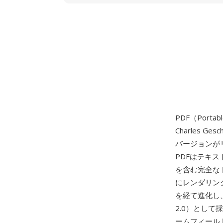
PDF（Porta
Charles G
バージョンがリ
PDFはテキ
を含む完全な
にレンダリン
を経て進化し、20
2.0）とし
ームフィールド