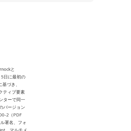
nockと
15日に最初の
ルに基づき、
クティブ要素
ンターで同一
のバージョン
00-2（PDF
タル署名、フォ
ipt、マルチメ