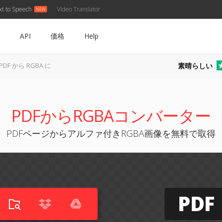
xt to Speech
Video Translator
API
価格
Help
素晴らしい
PDF から RGBA に
PDFからRGBAコンバーター
PDFページからアルファ付きRGBA画像を無料で取得
PDF