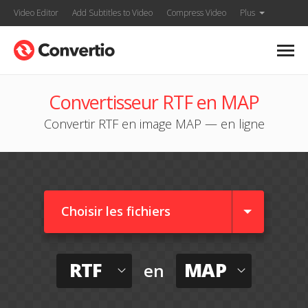
Video Editor
Add Subtitles to Video
Compress Video
Plus
Convertisseur RTF en MAP
Convertir RTF en image MAP — en ligne
Choisir les fichiers
RTF
MAP
en