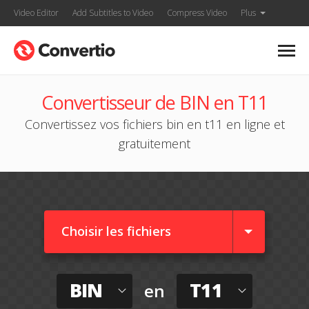
Video Editor
Add Subtitles to Video
Compress Video
Plus
Convertisseur de BIN en T11
Convertissez vos fichiers bin en t11 en ligne et
gratuitement
Choisir les fichiers
BIN
T11
en