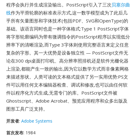
程序会执行并生成渲染输出。PostScript引入了三次
贝塞尔曲
线
作为平滑轮廓的标准表示方式,这一数学模型成为了此后几
乎所有矢量图形和字体技术(包括PDF、SVG和OpenType)的
基础。该语言同时也是一种字体格式:Type 1 PostScript字体
将字形轮廓编码为带有微调指令的PostScript程序以实现低分
辨率下的清晰渲染,而Type 3字体则使用完整语言来定义任意
复杂的字形。其一大优势是设备独立性 — PostScript文件无
论在300 dpi桌面打印机、高分辨率照排机还是软件光栅化器
上渲染,都能产生一致的输出,因为它以数学方式而非像素网格
来描述形状。人类可读的文本格式提供了另一实用优势:PS文
件可以用任何文本编辑器检查、调试和修改,也可以由任何软
件以程序化方式生成,无需专门的库。PostScript文件被
Ghostscript、Adobe Acrobat、预览应用程序和众多出版及
图形工具广泛支持。
开发者
:
Adobe Systems
首次发布
: 1984