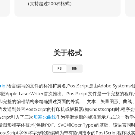
（支持超过200种格式）
关于格式
PS
BIN
ript
语言编写的文件的标准扩展名,PostScript是由Adobe Syste
年随Apple LaserWriter首次推出。PostScript文件是一个完整的
和完整的编程结构来精确描述页面的外观 — 文本、矢量图形、曲线
送到兼容PostScript的打印机或解释器(如Ghostscript)时,程
Script引入了三次
贝塞尔曲线
作为平滑轮廓的标准表示方式,这一数学
图形和字体技术(包括PDF、SVG和OpenType)的基础。该语言
1 PostScript字体将字形轮廓编码为带有微调指令的PostScript程