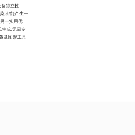
设备独立性 —
渲染,都能产生一
了另一实用优
式生成,无需专
众多出版及图形工具