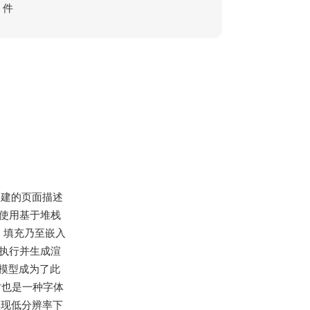
件
ms创建的页面描述
程序,使用基于堆栈
、填充乃至嵌入
序会执行并生成渲
模型成为了此
同时也是一种字体
序以实现低分辨率下