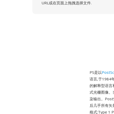
URL或在页面上拖拽选择文件.
PS是以
PostSc
语言,于1984
的解释型语言
式光栅图像。当发
染输出。Post
后几乎所有矢量
格式:Type 