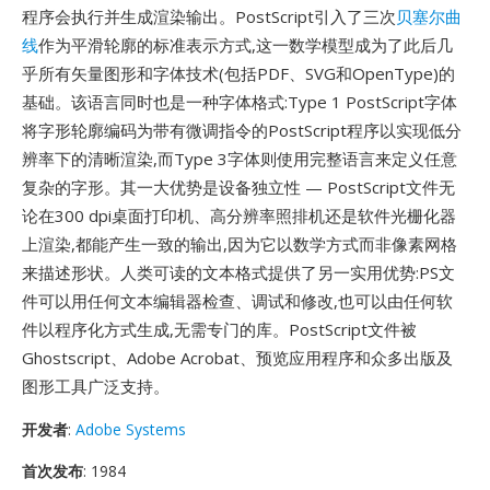
程序会执行并生成渲染输出。PostScript引入了三次
贝塞尔曲
线
作为平滑轮廓的标准表示方式,这一数学模型成为了此后几
乎所有矢量图形和字体技术(包括PDF、SVG和OpenType)的
基础。该语言同时也是一种字体格式:Type 1 PostScript字体
将字形轮廓编码为带有微调指令的PostScript程序以实现低分
辨率下的清晰渲染,而Type 3字体则使用完整语言来定义任意
复杂的字形。其一大优势是设备独立性 — PostScript文件无
论在300 dpi桌面打印机、高分辨率照排机还是软件光栅化器
上渲染,都能产生一致的输出,因为它以数学方式而非像素网格
来描述形状。人类可读的文本格式提供了另一实用优势:PS文
件可以用任何文本编辑器检查、调试和修改,也可以由任何软
件以程序化方式生成,无需专门的库。PostScript文件被
Ghostscript、Adobe Acrobat、预览应用程序和众多出版及
图形工具广泛支持。
开发者
:
Adobe Systems
首次发布
: 1984