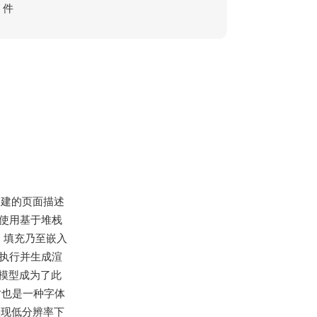
件
ms创建的页面描述
程序,使用基于堆栈
、填充乃至嵌入
序会执行并生成渲
模型成为了此
同时也是一种字体
序以实现低分辨率下