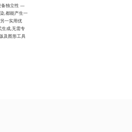
设备独立性 —
渲染,都能产生一
了另一实用优
式生成,无需专
众多出版及图形工具