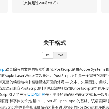
（支持超过200种格式）
关于格式
PS
T42
ript
语言编写的文件的标准扩展名,PostScript是由Adobe Syste
年随Apple LaserWriter首次推出。PostScript文件是一个完整的
和完整的编程结构来精确描述页面的外观 — 文本、矢量图形、曲线
送到兼容PostScript的打印机或解释器(如Ghostscript)时,程
Script引入了三次
贝塞尔曲线
作为平滑轮廓的标准表示方式,这一数学
图形和字体技术(包括PDF、SVG和OpenType)的基础。该语言
1 PostScript字体将字形轮廓编码为带有微调指令的PostScript程