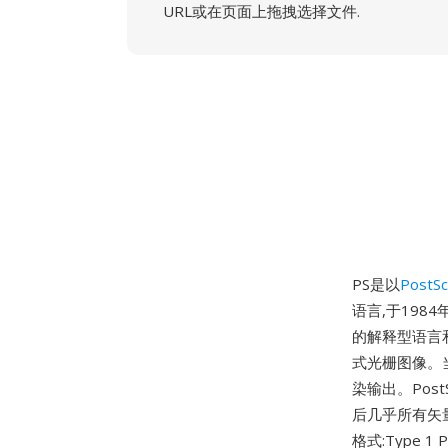
URL或在页面上拖拽选择文件.
PS是以
PostSc
语言,于1984
的解释型语言
式光栅图像。当发
染输出。Post
后几乎所有矢量
格式:Type 