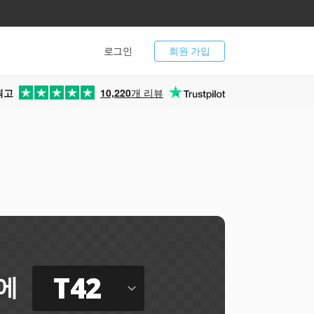
로그인
회원 가입
최고
10,220
개 리뷰
T42
에