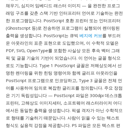
채우기, 심지어 임베디드 래스터 이미지 — 을 완전한 프로그
래밍 구조를 갖춘 스택 기반 인터프리터 언어로 기술하는 완전
한 프로그램입니다. PostScript 호환 프린터 또는 인터프리터
(Ghostscript 등)로 전송하면 프로그램이 실행되어 렌더링된
출력을 생성합니다. PostScript는 큐빅
베지에 커브
를 부드러
운 아웃라인의 표준 표현으로 도입했으며, 이 수학적 모델은
PDF, SVG, OpenType를 포함한 사실상 모든 후속 벡터 그래
픽 및 글꼴 기술의 기반이 되었습니다. 이 언어는 글꼴 형식으
로도 기능합니다. Type 1 PostScript 글꼴은 저해상도에서 선
명한 렌더링을 위한 힌팅 명령어와 함께 글리프 아웃라인을
PostScript 프로그램으로 인코딩하고, Type 3 글꼴은 전체 언
어를 사용하여 임의로 복잡한 글리프를 정의합니다. 주요 장점
은 기기 독립성입니다 — PostScript 파일은 300dpi 데스크톱
프린터, 고해상도 이미지세터, 소프트웨어 래스터라이저 어디
에서든 동일한 출력을 생성합니다. 픽셀 격자가 아닌 수학적으
로 형태를 기술하기 때문입니다. 사람이 읽을 수 있는 텍스트
형식도 실용적 강점을 제공합니다. PS 파일은 모든 텍스트 편