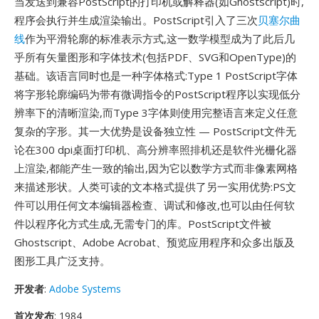
当发送到兼容PostScript的打印机或解释器(如Ghostscript)时,
程序会执行并生成渲染输出。PostScript引入了三次
贝塞尔曲
线
作为平滑轮廓的标准表示方式,这一数学模型成为了此后几
乎所有矢量图形和字体技术(包括PDF、SVG和OpenType)的
基础。该语言同时也是一种字体格式:Type 1 PostScript字体
将字形轮廓编码为带有微调指令的PostScript程序以实现低分
辨率下的清晰渲染,而Type 3字体则使用完整语言来定义任意
复杂的字形。其一大优势是设备独立性 — PostScript文件无
论在300 dpi桌面打印机、高分辨率照排机还是软件光栅化器
上渲染,都能产生一致的输出,因为它以数学方式而非像素网格
来描述形状。人类可读的文本格式提供了另一实用优势:PS文
件可以用任何文本编辑器检查、调试和修改,也可以由任何软
件以程序化方式生成,无需专门的库。PostScript文件被
Ghostscript、Adobe Acrobat、预览应用程序和众多出版及
图形工具广泛支持。
开发者
:
Adobe Systems
首次发布
: 1984