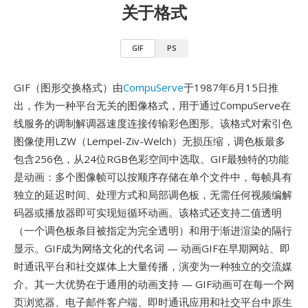
关于格式
GIF
PS
GIF（图形交换格式）由
CompuServe
于1987年6月15日推
出，作为一种平台无关的图像格式，用于通过CompuServe在
线服务的调制解调器速度连接传输彩色图形。该格式对索引色
图像使用LZW（Lempel-Ziv-Welch）无损压缩，调色板最多
包含256色，从24位RGB色彩空间中选取。GIF最独特的功能
是动画：多个图像帧可以按顺序存储在单个文件中，每帧具有
独立的延迟时间、处理方式和局部调色板，无需任何视频编解
码器或播放器即可实现短循环动画。该格式还支持二值透明
（一个调色板条目被指定为完全透明）和用于渐进渲染的隔行
显示。GIF成为网络文化的代名词 — 动画GIF在早期网站、即
时通讯平台和社交媒体上大量传播，演变为一种独立的交流媒
介。其一大优势在于通用的动画支持 — GIF动画可在每一个网
页浏览器、电子邮件客户端、即时通讯应用和社交平台中原生