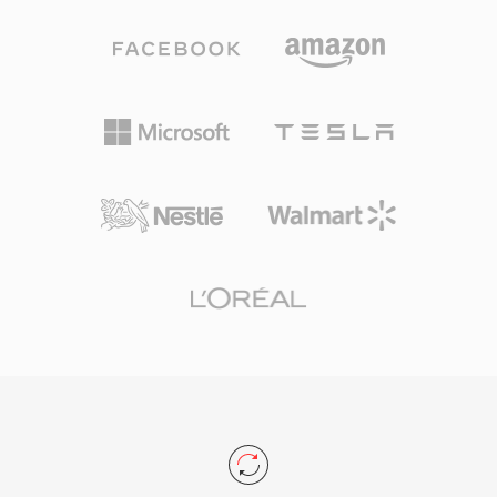
虽然曾经威胁GIF使用的LZW专利已于2004年到
SIF分辨率（NTSC为352x240）下产生与VHS录像
期，且WebP和AVIF等更新格式提供了更好的全彩
带相当的质量。这一压缩级别是专门为匹配1倍速
动画压缩，但GIF在文化中的根深蒂固使其在休闲
CD-ROM驱动器的数据吞吐量而选定的，催生了
动画内容领域不可替代。
VCD格式，在1990年代初将数字视频带给消费
者。其音频组件，特别是Layer III（MP3），后来
成为历史上最具影响力的音频格式。I/P/B帧结
构、运动估计方法和基于块的变换编码建立了此后
所有主要视频编解码器所遵循的架构模板，从
MPEG-2到H.264及更远。尽管在压缩效率上早已
被超越，MPEG-1仍然得到几乎所有媒体软件的支
持。