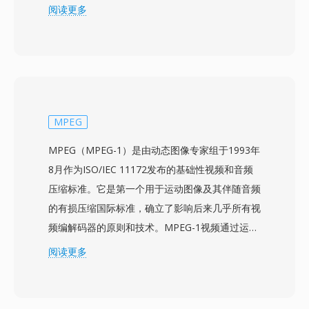
多包含256色，从24位RGB色彩空间中选取。GIF
阅读更多
最独特的功能是动画：多个图像帧可以按顺序存储
在单个文件中，每帧具有独立的延迟时间、处理方
式和局部调色板，无需任何视频编解码器或播放器
即可实现短循环动画。该格式还支持二值透明（一
个调色板条目被指定为完全透明）和用于渐进渲染
的隔行显示。GIF成为网络文化的代名词 — 动画
MPEG
GIF在早期网站、即时通讯平台和社交媒体上大量
MPEG（MPEG-1）是由动态图像专家组于1993年
传播，演变为一种独立的交流媒介。其一大优势在
8月作为ISO/IEC 11172发布的基础性视频和音频
于通用的动画支持 — GIF动画可在每一个网页浏
压缩标准。它是第一个用于运动图像及其伴随音频
览器、电子邮件客户端、即时通讯应用和社交平台
的有损压缩国际标准，确立了影响后来几乎所有视
中原生播放，无需插件、编解码器或兼容性顾虑，
频编解码器的原则和技术。MPEG-1视频通过运动
这种普及程度是其他任何动画格式都未曾达到的。
补偿预测、离散余弦变换编码和可变长度熵编码的
阅读更多
基于调色板图像的无损压缩是另一个优势：具有纯
组合实现压缩，围绕三种帧类型组织：I帧（帧内
色、文字和锐利边缘的图形（标志、图表、UI元
编码）、P帧（预测帧）和B帧（双向预测帧）。
素）可以高效压缩，不会出现影响JPEG的失真。
该标准目标比特率约为音视频合计1.5 Mbps，在