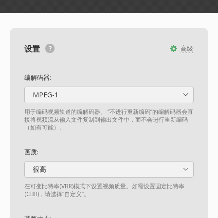
设置
高级
编解码器:
MPEG-1
用于编码视频轨道的编解码器。 “不进行重新编码”的编解码器会直
接将视频流从输入文件复制到输出文件中，而不会进行重新编码
（如有可能）。
画质:
很高
在可变比特率(VBR)模式下设置视频质量。如需设置固定比特率
(CBR)，请选择“自定义”。