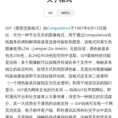
GIF
MPEG
GIF（图形交换格式）由
CompuServe
于1987年6月15日推
出，作为一种平台无关的图像格式，用于通过CompuServe在
线服务的调制解调器速度连接传输彩色图形。该格式对索引色
图像使用LZW（Lempel-Ziv-Welch）无损压缩，调色板最多
包含256色，从24位RGB色彩空间中选取。GIF最独特的功能
是动画：多个图像帧可以按顺序存储在单个文件中，每帧具有
独立的延迟时间、处理方式和局部调色板，无需任何视频编解
码器或播放器即可实现短循环动画。该格式还支持二值透明
（一个调色板条目被指定为完全透明）和用于渐进渲染的隔行
显示。GIF成为网络文化的代名词 — 动画GIF在早期网站、即
时通讯平台和社交媒体上大量传播，演变为一种独立的交流媒
介。其一大优势在于通用的动画支持 — GIF动画可在每一个网
页浏览器、电子邮件客户端、即时通讯应用和社交平台中原生
播放，无需插件、编解码器或兼容性顾虑，这种普及程度是其