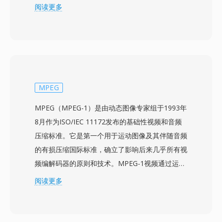
的M4V文件与任何支持MP4的播放器完全兼容，
阅读更多
因为底层容器结构和编解码器支持完全相同。该格
式通常包含H.264视频和AAC音频，支持高达4K分
辨率，以及章节标记、字幕轨道和标题、封面、评
级等元数据标签。Apple选择M4V扩展名是为了将
iTunes内容与通用MP4文件区分开来，主要是让
受DRM保护的购买内容能被Apple设备和软件生态
MPEG
系统识别。M4V文件在macOS、iOS、iPadOS和
MPEG（MPEG-1）是由动态图像专家组于1993年
Apple TV上原生播放，未加保护的版本在所有平
8月作为ISO/IEC 11172发布的基础性视频和音频
台的大多数主流媒体播放器中也能无缝工作。随着
压缩标准。它是第一个用于运动图像及其伴随音频
iTunes Store成为购买和租赁数字电影和电视节目
的有损压缩国际标准，确立了影响后来几乎所有视
的主要平台，该格式获得了广泛关注。与更广泛的
频编解码器的原则和技术。MPEG-1视频通过运动
MP4生态系统的兼容性意味着，无DRM的M4V文
补偿预测、离散余弦变换编码和可变长度熵编码的
阅读更多
件中的视频和音频流可被几乎所有现代编辑或转码
组合实现压缩，围绕三种帧类型组织：I帧（帧内
工具直接处理而无需转换。
编码）、P帧（预测帧）和B帧（双向预测帧）。
该标准目标比特率约为音视频合计1.5 Mbps，在