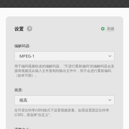
设置
高级
编解码器:
MPEG-1
用于编码视频轨道的编解码器。 “不进行重新编码”的编解码器会直
接将视频流从输入文件复制到输出文件中，而不会进行重新编码
（如有可能）。
画质:
很高
在可变比特率(VBR)模式下设置视频质量。如需设置固定比特率
(CBR)，请选择“自定义”。