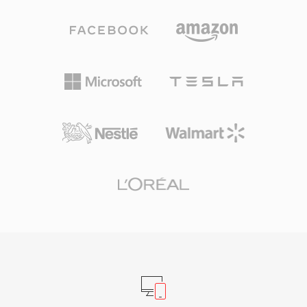
SIF分辨率（NTSC为352x240）下产生与VHS录像
带相当的质量。这一压缩级别是专门为匹配1倍速
CD-ROM驱动器的数据吞吐量而选定的，催生了
VCD格式，在1990年代初将数字视频带给消费
者。其音频组件，特别是Layer III（MP3），后来
成为历史上最具影响力的音频格式。I/P/B帧结
构、运动估计方法和基于块的变换编码建立了此后
所有主要视频编解码器所遵循的架构模板，从
MPEG-2到H.264及更远。尽管在压缩效率上早已
被超越，MPEG-1仍然得到几乎所有媒体软件的支
持。